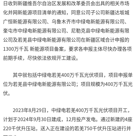
日收到新疆维吾尔自治区发展和改革委员会出具的相关市场
化并网新能源项目清单的通知，同意公司子公司新疆达坂城
广恒新能源有限公司、乌鲁木齐市中绿电新能源有限公司、
奎屯市中绿电新能源有限公司、尼勒克县中绿电新能源有限
公司及若羌县中绿电新能源有限公司在新疆区域合计申报的
1300万千瓦 新能源项目备案，要求各申报主体尽快办理各项
前期手续，尽快依法依规开工建设。
其中就包括中绿电若羌400万千瓦光伏项目，项目申报单
位为若羌县中绿电新能源有限公司；项目规模为400万千瓦光
伏。
2023年8月29日，中绿电若羌400万千瓦光伏项目开工，
计划于2024年9月30日建成，12月投产发电。通过新建的4座
220千伏升压站，送入正在建设的若羌750千伏升压站进行并