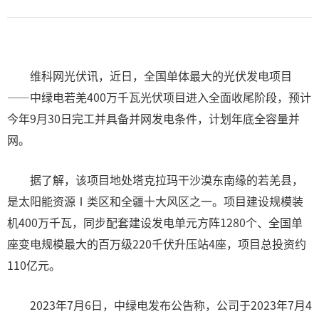
维科网光伏讯，近日，全国单体最大的光伏发电项目
——中绿电若羌400万千瓦光伏项目进入全面收尾阶段，预计
今年9月30日完工并具备并网发电条件，计划年底全容量并
网。
据了解，该项目地处塔克拉玛干沙漠东南缘的若羌县，
是太阳能资源Ⅰ类区和全疆十大风区之一。项目建设规模装
机400万千瓦，同步配套建设发电单元方阵1280个、全国单
座变电规模最大的百万级220千伏升压站4座，项目总投资约
110亿元。
2023年7月6日，中绿电发布公告称，公司于2023年7月4