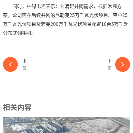
同时，中绿电还表示：为满足并网需求，根据常规方
案，公司需在后续并网的尼勒克25万千瓦光伏项目、奎屯25
万千瓦光伏项目及若羌200万千瓦光伏项目配置10台5万千乏
分布式调相机。
上一篇
下一篇
又一光伏上市公司被证监会警示-ky体育APP官网下载
正经历裁员降薪的光伏新秀，凭什么还可以继续跑马圈地？-ky体育APP官网下载
相关内容