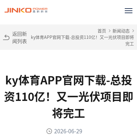
首页
新闻动态
返回新
ky体育APP官网下载-总投资110亿！又一光伏项目即将
闻列表
完工
ky体育APP官网下载-总投
资110亿！又一光伏项目即
将完工
2026-06-29