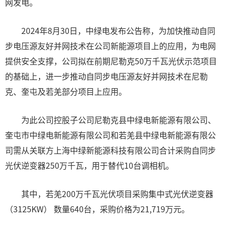
网发电。
2024年8月30日，中绿电发布公告称，为加快推动自同
步电压源友好并网技术在公司新能源项目上的应用，为电网
提供安全支撑，公司拟在前期尼勒克50万千瓦光伏示范项目
的基础上，进一步推动自同步电压源友好并网技术在尼勒
克、奎屯及若羌部分项目上应用。
为此公司控股子公司尼勒克县中绿电新能源有限公司、
奎屯市中绿电新能源有限公司和若羌县中绿电新能源有限公
司需从关联方上海中绿新能源科技有限公司合计采购自同步
光伏逆变器250万千瓦，用于替代10台调相机。
其中，若羌200万千瓦光伏项目采购集中式光伏逆变器
（3125KW） 数量640台，采购价格为21,719万元。