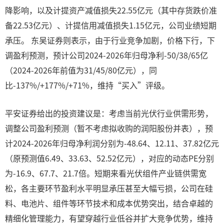
降影响，以及计提资产减值损失22.55亿元（其中存货跌价准
备22.53亿元）、计提信用减值损失1.15亿元，公司业绩短期
承压。 东吴证券则表示，由于行业竞争加剧，价格下行，下
调盈利预测，预计公司2024-2026年归母净利-50/38/65亿
（2024-2026年前值为31/45/80亿元），同
比-137%/+177%/+71%，维持“买入”评级。
平安证券给出的投资建议是：考虑当前光伏行业供需形势，
调整公司盈利预测（暂不考虑拟收购的润阳股份并表），预
计2024-2026年归母净利润分别为-48.64、12.11、37.82亿元
（原预测值6.49、33.63、52.52亿元），对应的动态PE分别
为-16.9、67.7、21.7倍。短期来看光伏组件产业链供需宽
松，各主要环节盈利水平明显承压甚至大幅亏损，公司在硅
料、电池片、组件等环节技术和成本优势突出，结合卓越的
精细化管理能力，有望穿越行业低谷并扩大竞争优势，维持