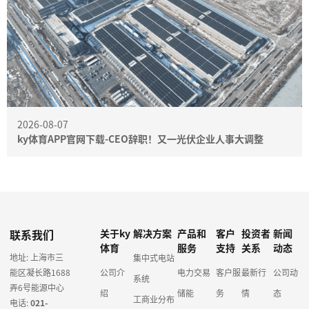
2026-08-07
ky体育APP官网下载-CEO辞职！又一光伏企业人事大调整
联系我们
关于ky
解决方案
产品和
客户
投资者
新闻
体育
服务
支持
关系
动态
地址: 上海市三
集中式电站
能区凝长路1688
公司介
电力交易
客户服
最新行
公司动
系统
弄6号能源中心
绍
储能
务
情
态
工商业分布
电话:
021-