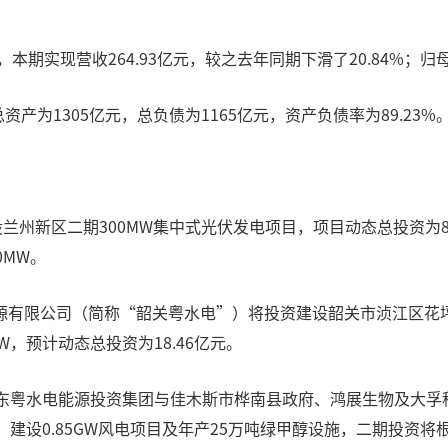
期实现营收264.93亿元，较之去年同期下滑了20.84%；归母
产为1305亿元，总负债为1165亿元，资产负债率为89.23%
设兰州新区二期300MW集中式光伏发电项目，项目动态总投资为
0MW。
源有限公司（简称“韶关粤水电”）将投资建设韶关市浈江区花坪
MW，预计动态总投资为18.46亿元。
东粤水电能源投资集团与佳木斯市桦南县政府、鸿展生物及大孚
，建设0.85GW风电项目及年产25万吨绿甲醇设施，二期投资