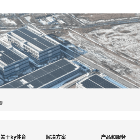
暖
关于ky体育
解决方案
产品和服务