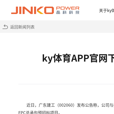
关于ky
返回新闻列表
ky体育APP官网
近日，广东建工（002060）发布公告称，公
EPC总承包预招标项目。