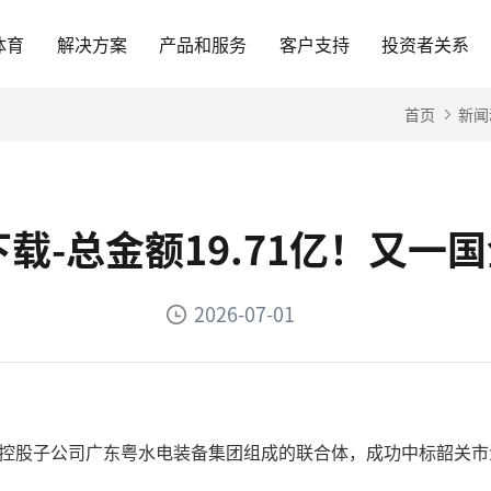
体育
解决方案
产品和服务
客户支持
投资者关系
首页
新闻
下载-总金额19.71亿！又
2026-07-01
司与控股子公司广东粤水电装备集团组成的联合体，成功中标韶关市