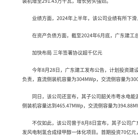
装机增至291.43万千瓦，增长势头强劲。
业绩方面，2024年上半年，该公司业绩有所下滑，本
在资产负债方面，截至2024年6月底，广东建工总资
加快布局 三年签署协议超千亿元
今年8月28日，广东建工发布公告，计划投资建
负责，直流侧装机容量为304MWp，交流侧容量为30
同日，该公司还宣布，其子公司韶关市粤水电能
侧装机容量达到465.47MWp，交流侧容量为394.88
不仅如此，该公司曾于8月8日宣布，其子公司广
发风电制氢合成绿甲醇一体化项目。首期投资70亿元