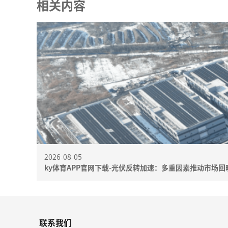
相关内容
2026-08-05
ky体育APP官网下载-光伏反转加速：多重因素推动市场回
联系我们