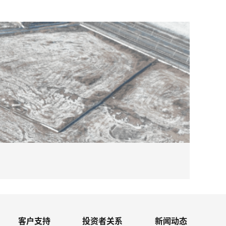
2026-08
ky体育
客户支持
投资者关系
新闻动态