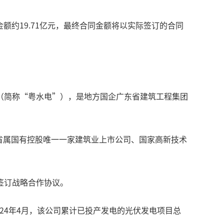
金额约19.71亿元，最终合同金额将以实际签订的合同
（简称“粤水电”），是地方国企广东省建筑工程集团
广东省属国有控股唯一一家建筑业上市公司、国家高新技术
签订战略合作协议。
024年4月，该公司累计已投产发电的光伏发电项目总