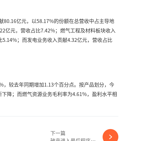
.16亿元，以58.17%的份额在总营收中占主导地
.22亿元，营收占比7.42%；燃气工程及材料板块收入
比5.14%；而发电业务收入贡献4.32亿元，营收占比
6%，较去年同期增加1.13个百分点。按产品划分，今
所下降；而燃气资源业务毛利率为4.61%，盈利水平相
下一篇
破产进入最后程序，美国光伏巨头倒在黎明之前-ky体育APP官网下载