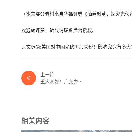
（本文部分素材来自华福证券《抽丝剥茧，探究光伏
欢迎转评赞！转载请联系后台授权。
原文标题:美国对中国光伏再加关税！影响究竟有多大
上一篇
重大利好！广东力争新建学校屋顶光伏覆盖率2025年达到50%-ky体育APP官网下载
相关内容