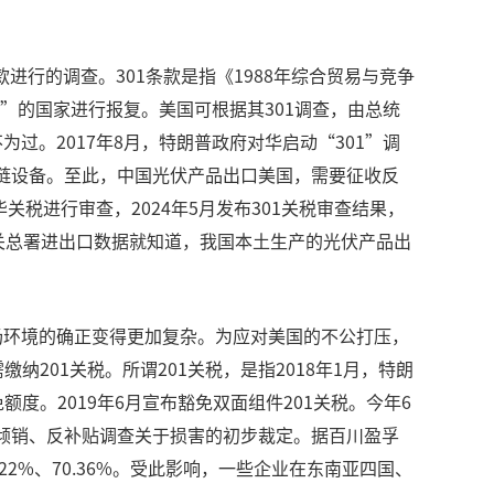
进行的调查。301条款是指《1988年综合贸易与竞争
平”的国家进行报复。美国可根据其301调查，由总统
过。2017年8月，特朗普政府对华启动“301”调
产业链设备。至此，中国光伏产品出口美国，需要征收反
华关税进行审查，2024年5月发布301关税审查结果，
海关总署进出口数据就知道，我国本土生产的光伏产品出
场环境的确正变得更加复杂。为应对美国的不公打压，
201关税。所谓201关税，是指2018年1月，特朗
额度。2019年6月宣布豁免双面组件201关税。今年6
倾销、反补贴调查关于损害的初步裁定。据百川盈孚
22%、70.36%。受此影响，一些企业在东南亚四国、