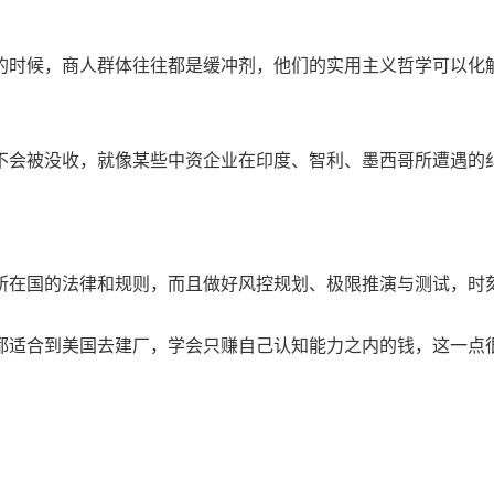
的时候，商人群体往往都是缓冲剂，他们的实用主义哲学可以化
不会被没收，就像某些中资企业在印度、智利、墨西哥所遭遇的
所在国的法律和规则，而且做好风控规划、极限推演与测试，时
都适合到美国去建厂，学会只赚自己认知能力之内的钱，这一点