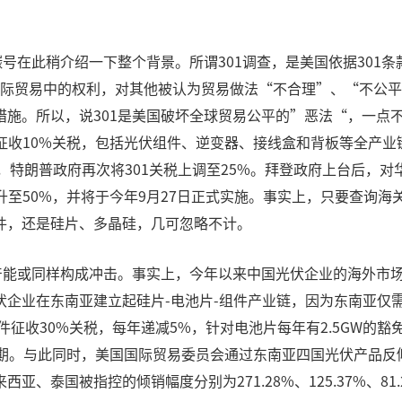
号在此稍介绍一下整个背景。所谓301调查，是美国依据301条款
在国际贸易中的权利，对其他被认为贸易做法“不合理”、“不公
。所以，说301是美国破坏全球贸易公平的”恶法“，一点不为
产品征收10%关税，包括光伏组件、逆变器、接线盒和背板等全
5月，特朗普政府再次将301关税上调至25%。拜登政府上台后，对
升至50%，并将于今年9月27日正式实施。事实上，只要查询
件，还是硅片、多晶硅，几可忽略不计。
亚产能或同样构成冲击。事实上，今年以来中国光伏企业的海外市
业在东南亚建立起硅片-电池片-组件产业链，因为东南亚仅需缴纳
征收30%关税，每年递减5%，针对电池片每年有2.5GW的豁免
到期。与此同时，美国国际贸易委员会通过东南亚四国光伏产品反
、泰国被指控的倾销幅度分别为271.28%、125.37%、81.