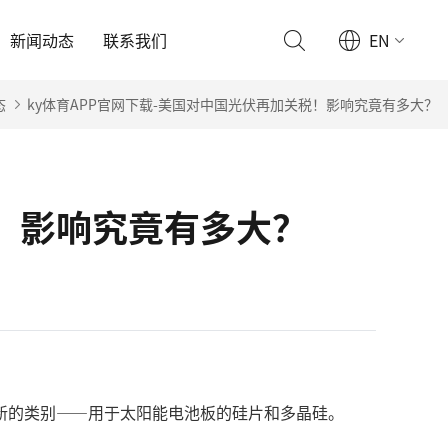
新闻动态
联系我们
EN
态
ky体育APP官网下载-美国对中国光伏再加关税！影响究竟有多大？
税！影响究竟有多大？
个新的类别——用于太阳能电池板的硅片和多晶硅。