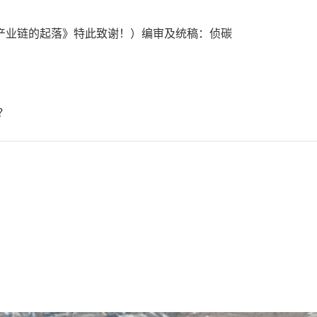
产业链的起落》特此致谢！）编审及统稿：侦碳
？