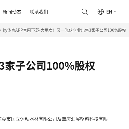
新闻动态
联系我们
EN
ky体育APP官网下载-大甩卖！又一光伏企业出售3家子公司100%股权
3家子公司100%股权
、东莞市国立运动器材有限公司及肇庆汇展塑料科技有限