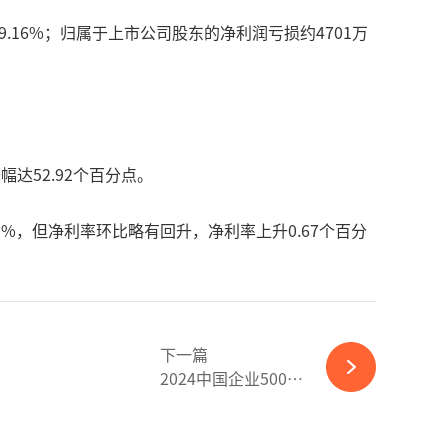
9.16%；归属于上市公司股东的净利润亏损约4701万
幅达52.92个百分点。
.91%，但净利率环比略有回升，净利率上升0.67个百分
下一篇
2024中国企业500强出炉：通威、协鑫、晶科、晶澳、其亚等77家能源企业上榜！-ky体育APP官网下载