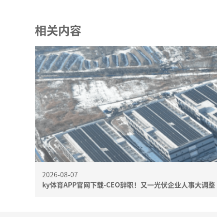
相关内容
2026-08-07
ky体育APP官网下载-CEO辞职！又一光伏企业人事大调整