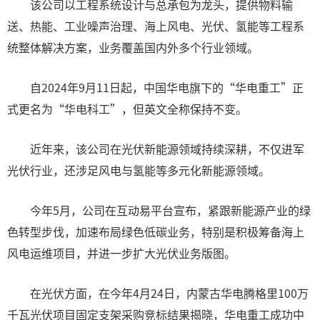
该公司以工程系统设计与总承包为龙头，提供物料输
送、热能、工业噪声治理、海上风电、光伏、氢能等工程系
统整体解决方案，业务覆盖国内外多个行业领域。
自2024年9月11日起，中国华电旗下的“华电重工”正
式更名为“华电科工”，但英文全称保持不变。
近年来，该公司在光伏新能源领域持续深耕，不仅进军
光伏行业，还涉足风电与氢能等多元化新能源领域。
今年5月，公司在互动易平台宣布，紧跟新能源产业的绿
色转型步伐，加速布局绿色低碳业务，特别是积极筹备海上
风电运维项目，并进一步扩大光伏业务版图。
在光伏方面，在今年4月24日，内蒙古华电腾格里100万
千瓦光伏项目固定支架采购竞标结果揭晓，华电重工成功中