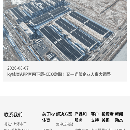
2026-08-07
ky体育APP官网下载-CEO辞职！又一光伏企业人事大调整
联系我们
关于ky
解决方案
产品和
客户
投资者
新闻
体育
服务
支持
关系
动态
地址: 上海市三
集中式电站