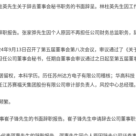
柱英先生关于辞去董事会秘书职务的书面辞呈。林柱英先生因工
辞职报告。张家骅先生因个人原因不再担任公司财务总监职务，
24年9月13日召开了第五届董事会第八次会议，审议通过了《
担任公司董事会秘书，任期自董事会审议通过之日起至第五届董
久居留权，本科学历。历任苏州达方电子有限公司稽核；华高科
任江苏赛福天集团股份有限公司审计部负责人，风控中心总经理
频繁。
到董事崔子锋先生的书面辞职报告。崔子锋先生申请辞去公司董事
事务代表邵惠先生的辞职报告。邵惠先生因个人原因辞去公司证券