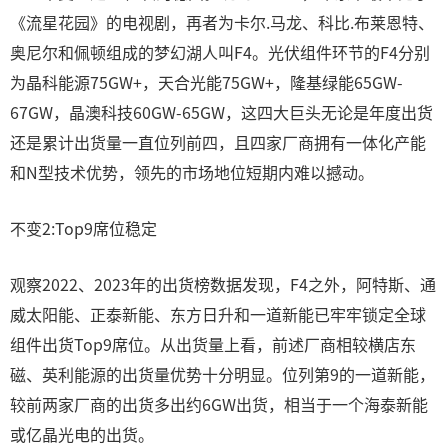
《流星花园》的电视剧，再者为卡尔.马龙、科比.布莱恩特、
奥尼尔和佩顿组成的梦幻湖人叫F4。光伏组件环节的F4分别
为晶科能源75GW+，天合光能75GW+，隆基绿能65GW-
67GW，晶澳科技60GW-65GW，这四大巨头无论是年度出货
还是累计出货量一直位列前四，且四家厂商拥有一体化产能
和N型技术优势，领先的市场地位短期内难以撼动。
不变2:Top9席位稳定
观察2022、2023年的出货榜数据发现，F4之外，阿特斯、通
威太阳能、正泰新能、东方日升和一道新能已牢牢锁定全球
组件出货Top9席位。从出货量上看，前述厂商相较横店东
磁、英利能源的出货量优势十分明显。位列第9的一道新能，
较前两家厂商的出货多出约6GW出货，相当于一个海泰新能
或亿晶光电的出货。