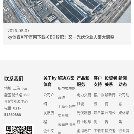
2026-08-07
ky体育APP官网下载-CEO辞职！又一光伏企业人事大调整
联系我们
关于ky
解决方案
产品和
客户
投资者
新闻
体育
服务
支持
关系
动态
地址: 上海市三
集中式电站
能区凝长路1688
公司介
电力交易
客户服
最新行
公司动
系统
弄6号能源中心
绍
储能
务
情
态
工商业分布
电话:
021-
发展历
光伏制氢
项目案
公司公
媒体聚
51860888
式系统
程
行业脱碳
例
告
焦
家庭户用系
企业文
虚拟电厂
下载中
投资者
行业资
统