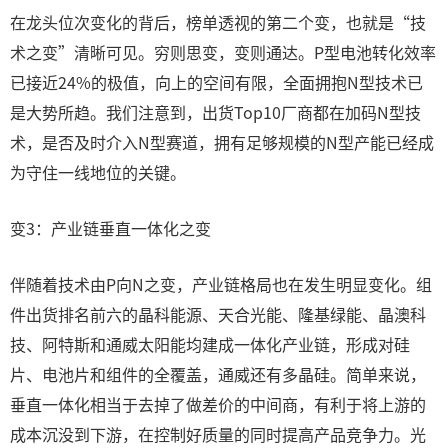
在龙头位次变化的背后，榜单透视的第二个变，也就是“技
术之变”清晰可见。穷则思变，变则通达。P型电池转化效率
已接近24%的极值，向上的空间有限，全面拥抱N型技术已
是大势所趋。我们注意到，出货Top10厂商都在加码N型技
术，是否及时介入N型赛道，拥有足够规模的N型产能已经成
为守住一线地位的关键。
变3：产业链垂直一体化之变
伴随着技术由P向N之变，产业链格局也在发生明显变化。组
件出货排名前六的晶科能源、天合光能、隆基绿能、晶澳科
技、阿特斯和通威太阳能均建成一体化产业链，形成对硅
片、电池片和组件的全覆盖，通威还有多晶硅。简单来说，
垂直一体化相当于去掉了做差价的中间商，有利于将上游的
成本沉没到下游，在控制好质量的同时提高产品竞争力。光