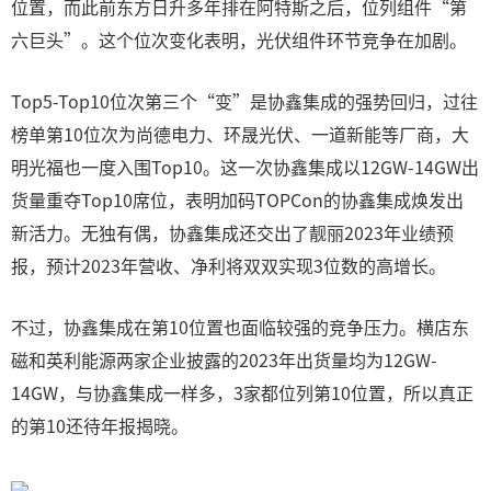
位置，而此前东方日升多年排在阿特斯之后，位列组件“第
六巨头”。这个位次变化表明，光伏组件环节竞争在加剧。
Top5-Top10位次第三个“变”是协鑫集成的强势回归，过往
榜单第10位次为尚德电力、环晟光伏、一道新能等厂商，大
明光福也一度入围Top10。这一次协鑫集成以12GW-14GW出
货量重夺Top10席位，表明加码TOPCon的协鑫集成焕发出
新活力。无独有偶，协鑫集成还交出了靓丽2023年业绩预
报，预计2023年营收、净利将双双实现3位数的高增长。
不过，协鑫集成在第10位置也面临较强的竞争压力。横店东
磁和英利能源两家企业披露的2023年出货量均为12GW-
14GW，与协鑫集成一样多，3家都位列第10位置，所以真正
的第10还待年报揭晓。