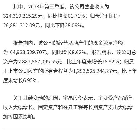
其中，2023年第三季度，该公司营业收入为
324,319,215.29元，同比增长61.71%；归母净利润为
26,881,312.09元，同比下降38.09%。
报告期内，该公司的经营活动产生的现金流量净额
为-64,933,529.70元，同比增长8.62%。报告期末，该公司总
资产为2,882,887,095.55元，比上年度末增长28.92%；归属
于上市公司股东的所有者权益为1,293,525,244.27元，比上年
度末增长6.95%。
关于业绩变动的原因，宇晶股份表示，主要受产品销售
收入大幅增长、固定资产和在建工程等长期资产支出大幅增
加等因素影响。