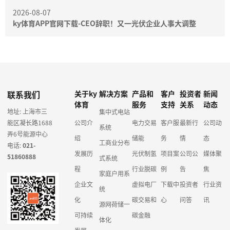
2026-08-07
ky体育APP官网下载-CEO辞职！又一光伏企业人事大调整
联系我们
关于ky
解决方案
产品和
客户
投资者
新闻
体育
服务
支持
关系
动态
地址: 上海市三
集中式电站
能区凝长路1688
公司介
电力交易
客户服
最新行
公司动
系统
弄6号能源中心
绍
储能
务
情
态
工商业分布
电话:
021-
发展历
光伏制氢
项目案
公司公
媒体聚
51860888
式系统
程
行业脱碳
例
告
焦
家庭户用系
企业文
虚拟电厂
下载中
投资者
行业资
统
化
碳交易和
心
问答
讯
源网荷储一
可持续
碳金融
体化