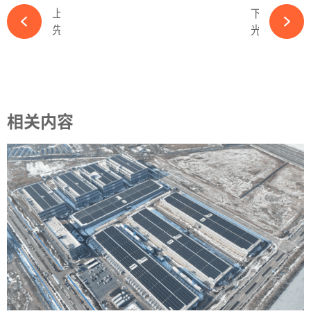
上一篇
下一篇
先抢人，后裁员，2023年光伏十大难以置信的事情！-ky体育APP官网下载
光伏上市公司公告：电池停产！-ky体育APP官网下载
相关内容