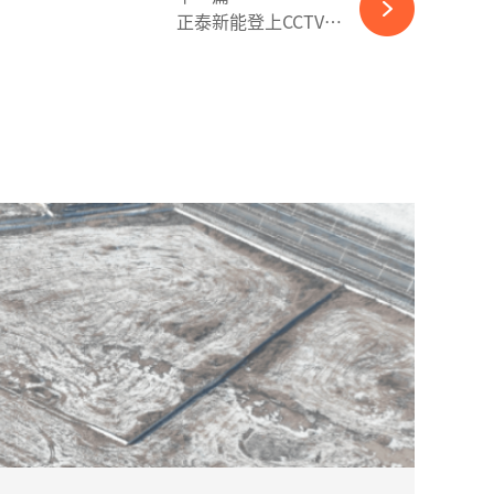
正泰新能登上CCTV《东方时空》，助力外贸出口“新三样”高速发展-ky体育APP官网下载