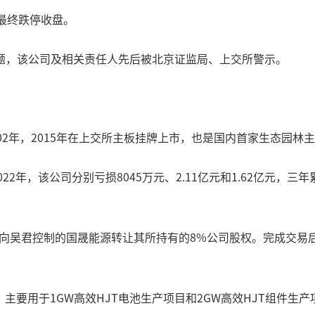
最终跌停收盘。
题，该公司及相关责任人先后被北京证监局、上交所警示。
02年，2015年在上交所主板挂牌上市，也是国内首家生态园林
22年，该公司分别亏损8045万元、2.11亿元和1.62亿元，
划向吴君控制的国晟能源转让其所持有的8%公司股权。完成交易后
，主要用于1GW高效HJT电池生产项目和2GW高效HJT组件