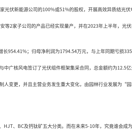
下7家光伏新能源公司的100%或51%的股权，开展高效异质结
安等2家子公司的产品已经实现量产，并在2023年上半年，光伏
长954.41%；归母净利润为1794.54万元，与上年同期亏损33
源与中广核风电签订了光伏组件框架集采合同，总金额约为12.5亿
际控制人变更，并且主营业务发生重大变化，由园林行业发展为“
on、HJT、BC及钙钛矿五大分类。而在未来5-10年，究竟谁