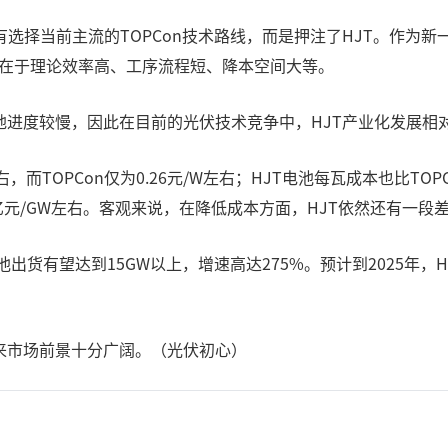
择当前主流的TOPCon技术路线，而是押注了HJT。作为新一
优势在于理论效率高、工序流程短、降本空间大等。
进度较慢，因此在目前的光伏技术竞争中，HJT产业化发展相对落
，而TOPCon仅为0.26元/W左右；HJT电池每瓦成本也比TOPC
.1亿元/GW左右。客观来说，在降低成本方面，HJT依然还有一段
池出货有望达到15GW以上，增速高达275%。预计到2025年，
来市场前景十分广阔。（光伏初心）