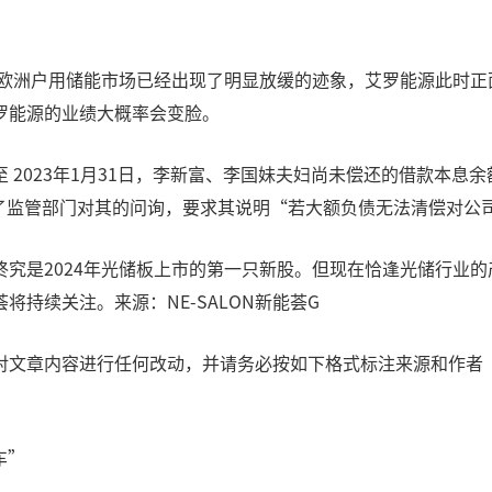
的欧洲户用储能市场已经出现了明显放缓的迹象，艾罗能源此时
罗能源的业绩大概率会变脸。
023年1月31日，李新富、李国妹夫妇尚未偿还的借款本息余额为3
度引发了监管部门对其的问询，要求其说明“若大额负债无法清偿对
源终究是2024年光储板上市的第一只新股。但现在恰逢光储行
将持续关注。来源：NE-SALON新能荟G
文章内容进行任何改动，并请务必按如下格式标注来源和作者【来
车”