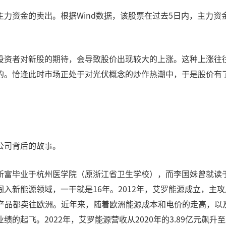
资金的卖出。根据Wind数据，该股票在过去5日内，主力资金净流
投资者对新股的期待，会导致股价出现较大的上涨。这种上涨往
的。恰逢此时市场正处于对光伏概念的炒作热潮中，于是股价有
公司背后的故事。
新富毕业于杭州医学院（原浙江省卫生学校），而李国妹曾就读
入新能源领域，一干就是16年。2012年，艾罗能源成立，主
能产品都卖往欧洲。近年来，随着欧洲能源成本和电价的走高，以
飞。2022年，艾罗能源营收从2020年的3.89亿元飙升至20