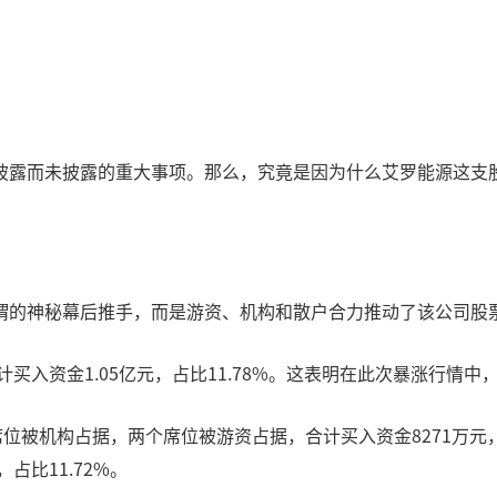
披露而未披露的重大事项。那么，究竟是因为什么艾罗能源这支
谓的神秘幕后推手，而是游资、机构和散户合力推动了该公司股
计买入资金1.05亿元，占比11.78%。这表明在此次暴涨行情
位被机构占据，两个席位被游资占据，合计买入资金8271万元，
占比11.72%。