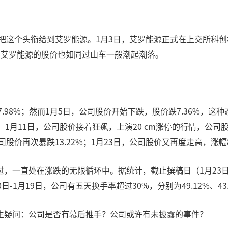
会把这个头衔给到艾罗能源。1月3日，艾罗能源正式在上交所科创
，艾罗能源的股价也如同过山车一般潮起潮落。
7.98%；然而1月5日，公司股价开始下跌，股价跌7.36%，这种
%；1月11日，公司股价接着狂飙，上演20 cm涨停的行情，公司
司股价再次暴跌13.22%；1月23日，公司股价又再度走高，涨幅8.
，一直处在涨跌的无限循环中。据统计，截止撰稿日（1月23日
19日，公司有五天换手率超过30%，分别为49.12%、43.53%、
生疑问：公司是否有幕后推手？公司或许有未披露的事件？