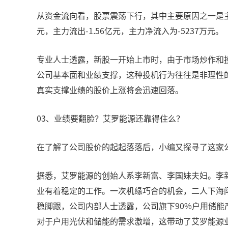
从资金流向看，股票震荡下行，其中主要原因之一是主力
元，主力流出-1.56亿元，主力净流入为-5237万元。
专业人士透露，新股一开始上市时，由于市场炒作和
公司基本面和业绩支撑，这种投机行为往往是非理性
真实支撑业绩的股价上涨将会迅速回落。
03、业绩要翻脸？艾罗能源还靠得住么？
在了解了公司股价的起起落落后，小编又探寻了这家
据悉，艾罗能源的创始人系李新富、李国妹夫妇。李
业有着稳定的工作。一次机缘巧合的机会，二人下海闯
稳脚跟，公司内部人士透露，公司旗下90%户用储
对于户用光伏和储能的需求激增，这带动了艾罗能源业绩的起