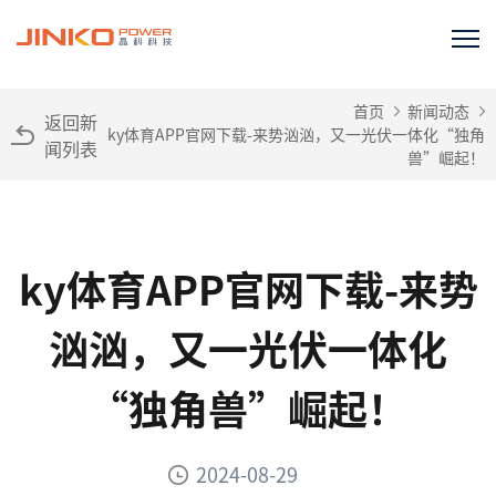
首页
新闻动态
返回新
ky体育APP官网下载-来势汹汹，又一光伏一体化“独角
闻列表
兽”崛起！
ky体育APP官网下载-来势
汹汹，又一光伏一体化
“独角兽”崛起！
2024-08-29