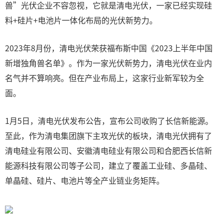
兽”光伏企业不容忽视，它就是清电光伏，一家已经实现硅
料+硅片+电池片一体化布局的光伏新势力。
2023年8月份，清电光伏荣获福布斯中国《2023上半年中国
新增独角兽名单》。作为一家光伏新势力，清电光伏在业内
名气并不算响亮。但在产业布局上，这家行业新军较为全
面。
1月5日，清电光伏发布公告，宣布公司收购了长信新能源。
至此，作为清电集团旗下主攻光伏的板块，清电光伏拥有了
清电硅业有限公司、安徽清电硅业有限公司和合肥西长信新
能源科技有限公司等子公司，建立了覆盖工业硅、多晶硅、
单晶硅、硅片、电池片等全产业链业务矩阵。