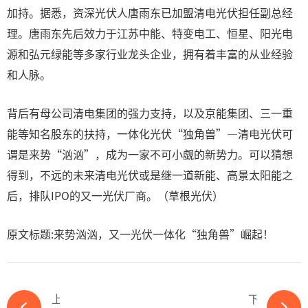
加持。据悉，资深光伏人唐雨东已加盟清电光伏担任副总经
理。唐雨东先后效力于江苏中能、特变电工、恒星、阳光电
源和弘元绿能等多家行业龙头企业，拥有着丰富的从业经验
和人脉。
背后有母公司清电集团的强力支持，以及京能集团、三一重
能等知名股东的扶持，一体化光伏“独角兽”—清电光伏可
谓是来势“汹汹”，成为一家不可小觑的新势力。可以猜想
得到，不远的未来清电光伏或是继一道新能、高景太阳能之
后，排队IPO的又一光伏厂商。（草根光伏）
原文标题:来势汹汹，又一光伏一体化“独角兽”崛起！
上一篇
下一篇