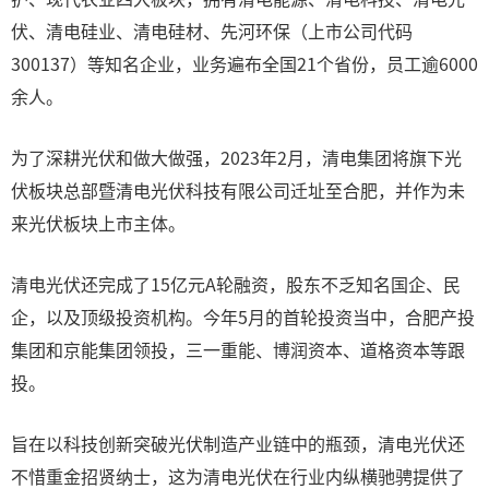
伏、清电硅业、清电硅材、先河环保（上市公司代码
300137）等知名企业，业务遍布全国21个省份，员工逾6000
余人。
为了深耕光伏和做大做强，2023年2月，清电集团将旗下光
伏板块总部暨清电光伏科技有限公司迁址至合肥，并作为未
来光伏板块上市主体。
清电光伏还完成了15亿元A轮融资，股东不乏知名国企、民
企，以及顶级投资机构。今年5月的首轮投资当中，合肥产投
集团和京能集团领投，三一重能、博润资本、道格资本等跟
投。
旨在以科技创新突破光伏制造产业链中的瓶颈，清电光伏还
不惜重金招贤纳士，这为清电光伏在行业内纵横驰骋提供了