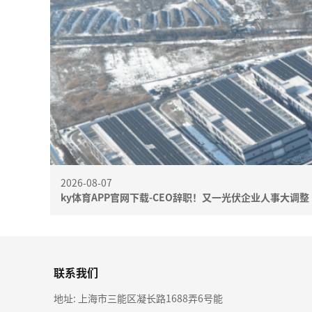
2026-08-07
ky体育APP官网下载-CEO辞职！又一光伏企业人事大调整
联系我们
地址: 上海市三能区凝长路1688弄6号能