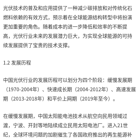
光伏技术的普及和应用提供了一种减少碳排放和对传统化石
燃料依赖的有效方式，预示着在全球能源结构转型中将扮演
更加重要的角色。随着成本的进一步降低和效率的不断提
高，光伏行业未来的发展潜力巨大，为实现全球能源的可持
续发展提供了宝贵的技术支撑。
1.2 发展历程
中国光伏行业的发展历程可以划分为四个阶段：缓慢发展期
（1970-2004年）、快速成长期（2004-2012年）、高速发展
期（2013-2018年）和平价上网期（2019年至今）。
在缓慢发展期，中国太阳能电池技术从航空向民用领域过
渡，宁波、开封等地陆续成立民用太阳电池厂。进入21世
纪，全球环境问题的加剧催生了各国政府推出的再生能源补