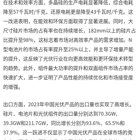
在技术和效率方面，多晶硅的生产电耗显著降低，综合电耗
降至57千瓦时/千克，还原电耗更是降至43千瓦时/千克。这
一改进表明，在能效和环保方面取得了显著进展。同时，大
尺寸硅片市场的占有率也在持续增长，182mm以上的硅片占
比提升至98%，这标志着市场对高效率产品的需求增加。N
型电池片的市场占有率提升至25%以上，并主导了增量产能
的提升，这反映了光伏行业在向更高效能和更环保技术转型
的趋势。此外，组件最大功率的提升和双面组件市场占率的
快速扩大，进一步证明了产品性能的持续优化和市场接受度
的增强。
出口方面，2023年中国光伏产品的出口量也实现了高增长。
硅片、电池片和光伏组件的出口量分别达到70.3GW、
39.3GW和211.7GW，同比增长分别为93.6%、65.5%和
37.9%。这一跃进不仅显示了中国光伏产品在全球市场的竞