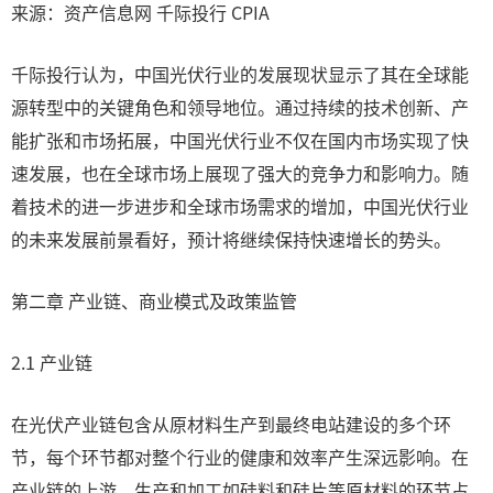
来源：资产信息网 千际投行 CPIA
千际投行认为，中国光伏行业的发展现状显示了其在全球能
源转型中的关键角色和领导地位。通过持续的技术创新、产
能扩张和市场拓展，中国光伏行业不仅在国内市场实现了快
速发展，也在全球市场上展现了强大的竞争力和影响力。随
着技术的进一步进步和全球市场需求的增加，中国光伏行业
的未来发展前景看好，预计将继续保持快速增长的势头。
第二章 产业链、商业模式及政策监管
2.1 产业链
在光伏产业链包含从原材料生产到最终电站建设的多个环
节，每个环节都对整个行业的健康和效率产生深远影响。在
产业链的上游，生产和加工如硅料和硅片等原材料的环节占