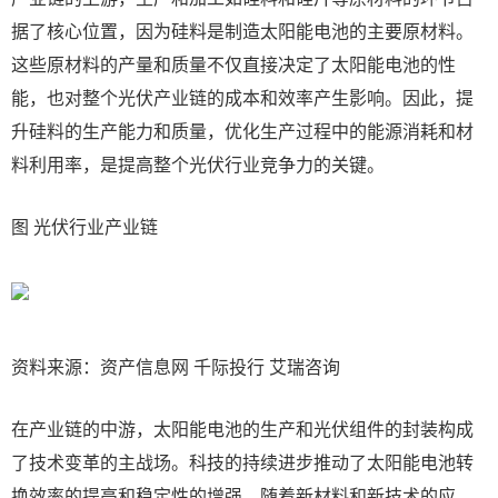
据了核心位置，因为硅料是制造太阳能电池的主要原材料。
这些原材料的产量和质量不仅直接决定了太阳能电池的性
能，也对整个光伏产业链的成本和效率产生影响。因此，提
升硅料的生产能力和质量，优化生产过程中的能源消耗和材
料利用率，是提高整个光伏行业竞争力的关键。
图 光伏行业产业链
资料来源：资产信息网 千际投行 艾瑞咨询
在产业链的中游，太阳能电池的生产和光伏组件的封装构成
了技术变革的主战场。科技的持续进步推动了太阳能电池转
换效率的提高和稳定性的增强。随着新材料和新技术的应