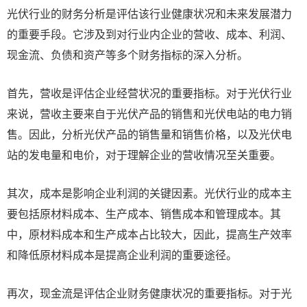
光伏行业的财务分析是评估该行业健康状况和未来发展潜力
的重要手段。它涉及到对行业内企业的营收、成本、利润、
现金流、负债和资产等多个财务指标的深入分析。
首先，营收是评估企业经营状况的重要指标。对于光伏行业
来说，营收主要来自于光伏产品的销售和光伏电站的电力销
售。因此，分析光伏产品的销售量和销售价格，以及光伏电
站的发电量和电价，对于理解企业的营收情况至关重要。
其次，成本是影响企业利润的关键因素。光伏行业的成本主
要包括原材料成本、生产成本、销售成本和管理成本。其
中，原材料成本和生产成本占比较大，因此，提高生产效率
和降低原材料成本是提高企业利润的重要途径。
再次，现金流是评估企业财务健康状况的重要指标。对于光