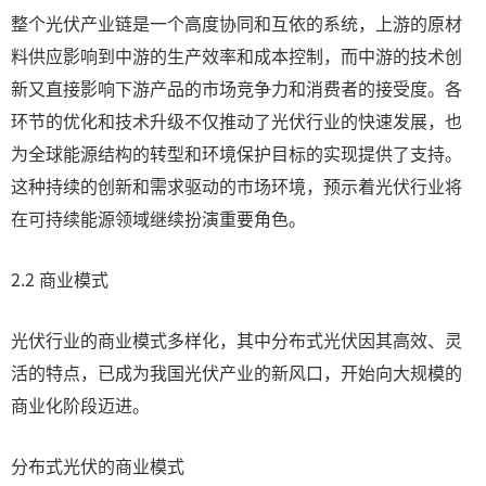
整个光伏产业链是一个高度协同和互依的系统，上游的原材
料供应影响到中游的生产效率和成本控制，而中游的技术创
新又直接影响下游产品的市场竞争力和消费者的接受度。各
环节的优化和技术升级不仅推动了光伏行业的快速发展，也
为全球能源结构的转型和环境保护目标的实现提供了支持。
这种持续的创新和需求驱动的市场环境，预示着光伏行业将
在可持续能源领域继续扮演重要角色。
2.2 商业模式
光伏行业的商业模式多样化，其中分布式光伏因其高效、灵
活的特点，已成为我国光伏产业的新风口，开始向大规模的
商业化阶段迈进。
分布式光伏的商业模式