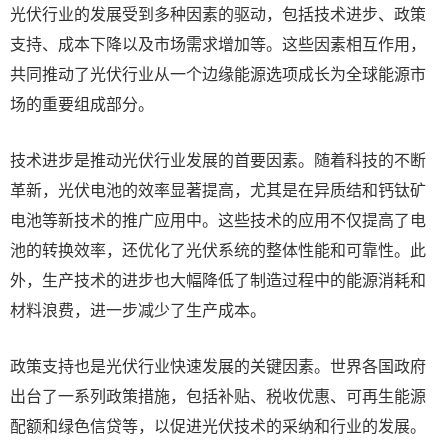
光伏行业的发展受到多种因素的驱动，包括技术进步、政策
支持、成本下降以及市场需求增加等。这些因素相互作用，
共同推动了光伏行业从一个边缘能源选项成长为全球能源市
场的重要组成部分。
技术进步是推动光伏行业发展的首要因素。随着科技的不断
革新，光伏电池的效率显著提高，尤其是在异质结和钙钛矿
电池等新技术的推广应用中。这些技术的应用不仅提高了电
池的转换效率，还优化了光伏系统的整体性能和可靠性。此
外，生产技术的进步也大幅降低了制造过程中的能源消耗和
材料浪费，进一步减少了生产成本。
政策支持也是光伏行业快速发展的关键因素。世界各国政府
出台了一系列政策措施，包括补贴、税收优惠、可再生能源
配额和绿色信贷等，以促进光伏技术的采纳和行业的发展。