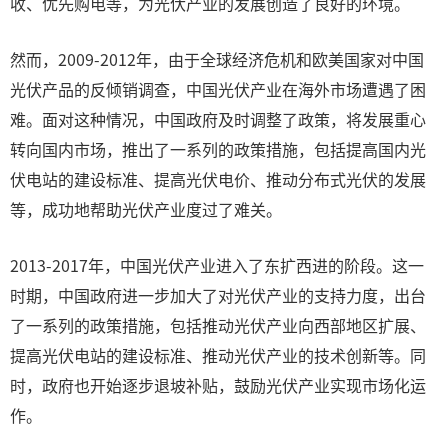
收、优先购电等，为光伏产业的发展创造了良好的环境。
然而，2009-2012年，由于全球经济危机和欧美国家对中国
光伏产品的反倾销调查，中国光伏产业在海外市场遭遇了困
难。面对这种情况，中国政府及时调整了政策，将发展重心
转向国内市场，推出了一系列的政策措施，包括提高国内光
伏电站的建设标准、提高光伏电价、推动分布式光伏的发展
等，成功地帮助光伏产业度过了难关。
2013-2017年，中国光伏产业进入了东扩西进的阶段。这一
时期，中国政府进一步加大了对光伏产业的支持力度，出台
了一系列的政策措施，包括推动光伏产业向西部地区扩展、
提高光伏电站的建设标准、推动光伏产业的技术创新等。同
时，政府也开始逐步退坡补贴，鼓励光伏产业实现市场化运
作。