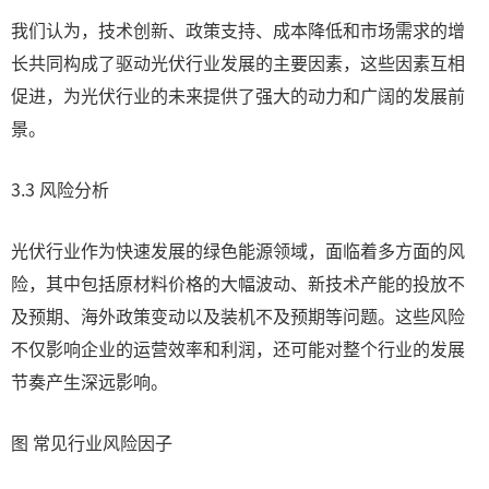
我们认为，技术创新、政策支持、成本降低和市场需求的增
长共同构成了驱动光伏行业发展的主要因素，这些因素互相
促进，为光伏行业的未来提供了强大的动力和广阔的发展前
景。
3.3 风险分析
光伏行业作为快速发展的绿色能源领域，面临着多方面的风
险，其中包括原材料价格的大幅波动、新技术产能的投放不
及预期、海外政策变动以及装机不及预期等问题。这些风险
不仅影响企业的运营效率和利润，还可能对整个行业的发展
节奏产生深远影响。
图 常见行业风险因子