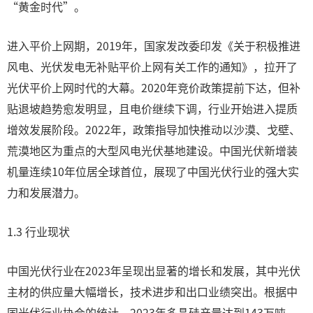
“黄金时代”。
进入平价上网期，2019年，国家发改委印发《关于积极推进
风电、光伏发电无补贴平价上网有关工作的通知》，拉开了
光伏平价上网时代的大幕。2020年竞价政策提前下达，但补
贴退坡趋势愈发明显，且电价继续下调，行业开始进入提质
增效发展阶段。2022年，政策指导加快推动以沙漠、戈壁、
荒漠地区为重点的大型风电光伏基地建设。中国光伏新增装
机量连续10年位居全球首位，展现了中国光伏行业的强大实
力和发展潜力。
1.3 行业现状
中国光伏行业在2023年呈现出显著的增长和发展，其中光伏
主材的供应量大幅增长，技术进步和出口业绩突出。根据中
国光伏行业协会的统计，2023年多晶硅产量达到143万吨，