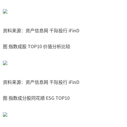
资料来源：资产信息网 千际投行 iFinD
图 指数成股 TOP10 价值分析比较
资料来源：资产信息网 千际投行 iFinD
图 指数成分股同花顺 ESG TOP10