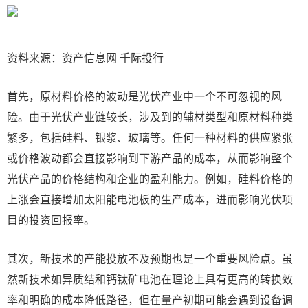
资料来源：资产信息网 千际投行
首先，原材料价格的波动是光伏产业中一个不可忽视的风
险。由于光伏产业链较长，涉及到的辅材类型和原材料种类
繁多，包括硅料、银浆、玻璃等。任何一种材料的供应紧张
或价格波动都会直接影响到下游产品的成本，从而影响整个
光伏产品的价格结构和企业的盈利能力。例如，硅料价格的
上涨会直接增加太阳能电池板的生产成本，进而影响光伏项
目的投资回报率。
其次，新技术的产能投放不及预期也是一个重要风险点。虽
然新技术如异质结和钙钛矿电池在理论上具有更高的转换效
率和明确的成本降低路径，但在量产初期可能会遇到设备调