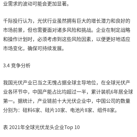
业需求的波动可能会更加显著。
千际投行认为，光伏行业虽然拥有巨大的增长潜力和良好的
市场前景，但也需要面对诸多风险和挑战。企业在制定战略
和操作计划时，必须考虑到这些风险因素，以便更好地适应
市场变化，确保可持续发展。
3.4 竞争分析
我国光伏产业已当之无愧占据全球主导地位，在全球光伏产
业各环节中，中国产能占比均超过一半，累计装机6年居全球
第一。据统计，产业链前十大光伏企业中，中国公司的数量
分别为：硅料6家、硅片10家、电池片8家、组件8家。
表 2021年全球光伏龙头企业Top 10