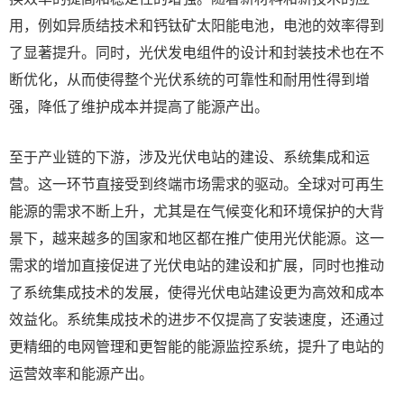
用，例如异质结技术和钙钛矿太阳能电池，电池的效率得到
了显著提升。同时，光伏发电组件的设计和封装技术也在不
断优化，从而使得整个光伏系统的可靠性和耐用性得到增
强，降低了维护成本并提高了能源产出。
至于产业链的下游，涉及光伏电站的建设、系统集成和运
营。这一环节直接受到终端市场需求的驱动。全球对可再生
能源的需求不断上升，尤其是在气候变化和环境保护的大背
景下，越来越多的国家和地区都在推广使用光伏能源。这一
需求的增加直接促进了光伏电站的建设和扩展，同时也推动
了系统集成技术的发展，使得光伏电站建设更为高效和成本
效益化。系统集成技术的进步不仅提高了安装速度，还通过
更精细的电网管理和更智能的能源监控系统，提升了电站的
运营效率和能源产出。