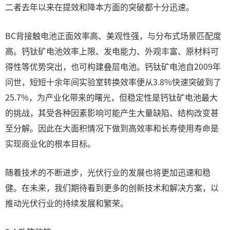
二者去年以来在提效和降本方面的突破都十分迅速。
BC背接触电池正面效率高、美观性强，与分布式场景匹配度
高。钙钛矿电池效率上限、发电能力、外观丰富、原材料可
得性等优势突出，也可构建叠层电池。钙钛矿电池自2009年
问世，短短十余年间实验室转换效率便从3.8%快速突破到了
25.7%，为产业化带来的曙光，但稳定性是钙钛矿电池最大
的挑战，其受各种因素影响可能产生大量缺陷、结构改变甚
至分解。因此在大面积情况下做到高效率和长寿使用寿命是
实现商业化的根本目标。
随着技术的不断进步，光伏行业的发展也将更加迅速和稳
健。在未来，我们期待看到更多的创新技术和解决方案，以
推动光伏行业的持续发展和繁荣。