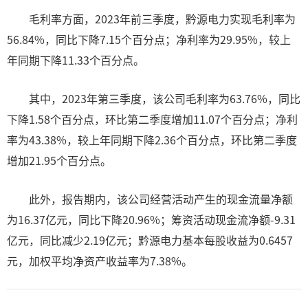
毛利率方面，2023年前三季度，黔源电力实现毛利率为
56.84%，同比下降7.15个百分点；净利率为29.95%，较上
年同期下降11.33个百分点。
其中，2023年第三季度，该公司毛利率为63.76%，同比
下降1.58个百分点，环比第二季度增加11.07个百分点；净利
率为43.38%，较上年同期下降2.36个百分点，环比第二季度
增加21.95个百分点。
此外，报告期内，该公司经营活动产生的现金流量净额
为16.37亿元，同比下降20.96%；筹资活动现金流净额-9.31
亿元，同比减少2.19亿元；黔源电力基本每股收益为0.6457
元，加权平均净资产收益率为7.38%。