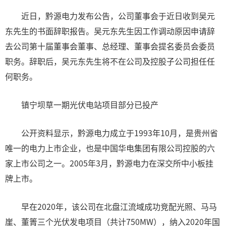
近日，黔源电力发布公告，公司董事会于近日收到吴元
东先生的书面辞职报告。吴元东先生因工作调动原因申请辞
去公司第十届董事会董事、总经理、董事会提名委员会委员
职务。辞职后，吴元东先生将不在公司及控股子公司担任任
何职务。
镇宁坝草一期光伏电站项目部分已投产
公开资料显示，黔源电力成立于1993年10月，是贵州省
唯一的电力上市企业，也是中国华电集团有限公司控股的六
家上市公司之一。2005年3月，黔源电力在深交所中小板挂
牌上市。
早在2020年，该公司在北盘江流域成功竞配光照、马马
崖、董箐三个光伏发电项目（共计750MW），纳入2020年国