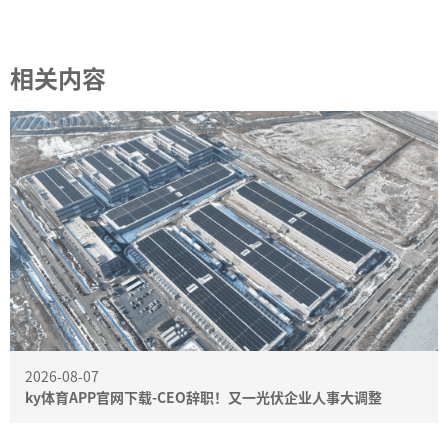
相关内容
2026-08-07
ky体育APP官网下载-CEO辞职！又一光伏企业人事大调整