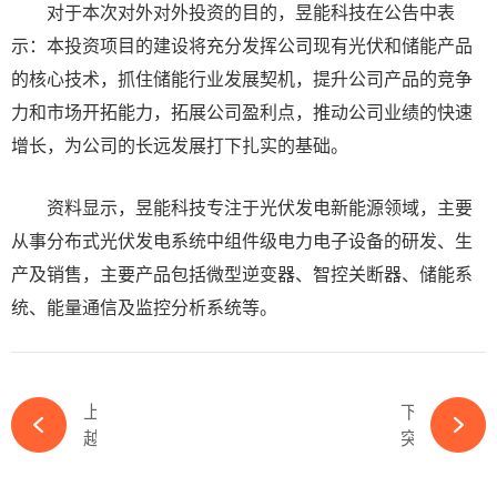
对于本次对外对外投资的目的，昱能科技在公告中表
示：本投资项目的建设将充分发挥公司现有光伏和储能产品
的核心技术，抓住储能行业发展契机，提升公司产品的竞争
力和市场开拓能力，拓展公司盈利点，推动公司业绩的快速
增长，为公司的长远发展打下扎实的基础。
资料显示，昱能科技专注于光伏发电新能源领域，主要
从事分布式光伏发电系统中组件级电力电子设备的研发、生
产及销售，主要产品包括微型逆变器、智控关断器、储能系
统、能量通信及监控分析系统等。
上一篇
下一篇
越南，如何崛起成为一个光伏大国？-ky体育APP官网下载
突发！财务总监被解聘！又一光伏巨头人事异动！究竟是何缘故？-ky体育APP官网下载