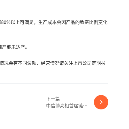
80%以上可满足，生产成本会因产品的致密比例变化
吨产能未达产。
求情况会有不同波动，经营情况请关注上市公司定期报
下一篇
中信博亮相首届链博会，博链全球、共赢未来-ky体育APP官网下载