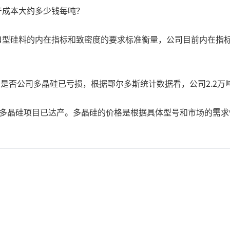
产成本大约多少钱每吨？
N型硅料的内在指标和致密度的要求标准衡量，公司目前内在指标
是否公司多晶硅已亏损，根据鄂尔多斯统计数据看，公司2.2万
万吨多晶硅项目已达产。多晶硅的价格是根据具体型号和市场的需