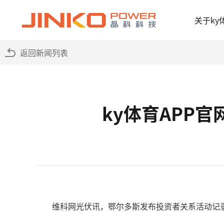
关于ky
返回新闻列表
ky体育APP
维科网光伏讯，鄂尔多斯发布投资者关系活动记