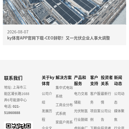
2026-08-07
ky体育APP官网下载-CEO辞职！又一光伏企业人事大调整
联系我们
关于ky
解决方案
产品和
客户
投资者
新闻
体育
服务
支持
关系
动态
地址: 上海市三
集中式电站
能区凝长路1688
公司介
电力交易
客户服
最新行
公司动
系统
弄6号能源中心
绍
储能
务
情
态
工商业分布
电话:
021-
发展历
光伏制氢
项目案
公司公
媒体聚
51860888
式系统
程
行业脱碳
例
告
焦
家庭户用系
企业文
虚拟电厂
下载中
投资者
行业资