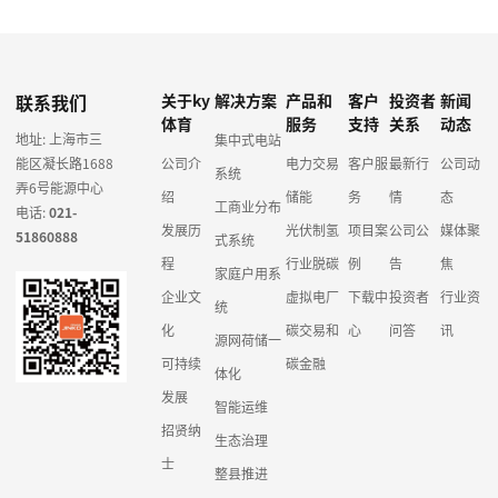
联系我们
关于ky
解决方案
产品和
客户
投资者
新闻
体育
服务
支持
关系
动态
地址: 上海市三
集中式电站
能区凝长路1688
公司介
电力交易
客户服
最新行
公司动
系统
弄6号能源中心
绍
储能
务
情
态
工商业分布
电话:
021-
发展历
光伏制氢
项目案
公司公
媒体聚
51860888
式系统
程
行业脱碳
例
告
焦
家庭户用系
企业文
虚拟电厂
下载中
投资者
行业资
统
化
碳交易和
心
问答
讯
源网荷储一
可持续
碳金融
体化
发展
智能运维
招贤纳
生态治理
士
整县推进