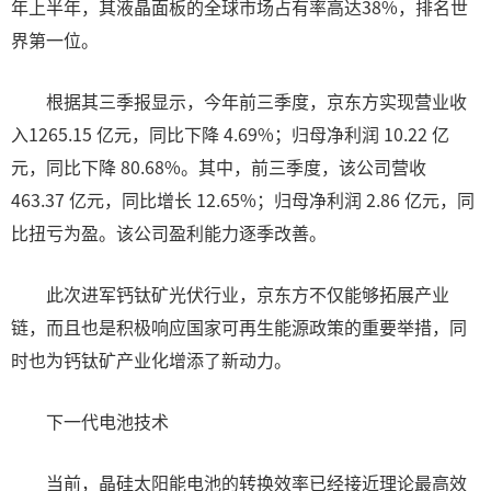
年上半年，其液晶面板的全球市场占有率高达38%，排名世
界第一位。
根据其三季报显示，今年前三季度，京东方实现营业收
入1265.15 亿元，同比下降 4.69%；归母净利润 10.22 亿
元，同比下降 80.68%。其中，前三季度，该公司营收
463.37 亿元，同比增长 12.65%；归母净利润 2.86 亿元，同
比扭亏为盈。该公司盈利能力逐季改善。
此次进军钙钛矿光伏行业，京东方不仅能够拓展产业
链，而且也是积极响应国家可再生能源政策的重要举措，同
时也为钙钛矿产业化增添了新动力。
下一代电池技术
当前，晶硅太阳能电池的转换效率已经接近理论最高效