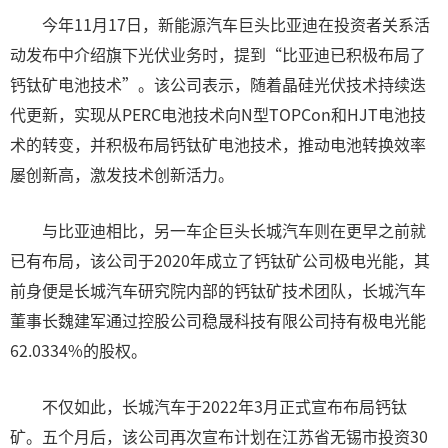
今年11月17日，新能源汽车巨头比亚迪在投资者关系活
动发布中介绍旗下光伏业务时，提到“比亚迪已积极布局了
钙钛矿电池技术”。该公司表示，随着晶硅光伏技术持续迭
代更新，实现从PERC电池技术向N型TOPCon和HJT电池技
术的转变，并积极布局钙钛矿电池技术，推动电池转换效率
屡创新高，激发技术创新活力。
与比亚迪相比，另一车企巨头长城汽车则在更早之前就
已有布局，该公司于2020年成立了钙钛矿公司极电光能，其
前身便是长城汽车研究院内部的钙钛矿技术团队，长城汽车
董事长魏建军通过控股公司稳晟科技有限公司持有极电光能
62.0334%的股权。
不仅如此，长城汽车于2022年3月正式宣布布局钙钛
矿。五个月后，该公司再次宣布计划在江苏省无锡市投资30