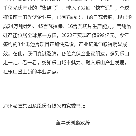
千亿光伏产业的“集结号”，驶入了发展“快车道”，全球
排位前十的光伏企业中，已有7家到乐山落户或参股，现已形
成24万吨硅料、45吉瓦拉棒、16吉瓦切片生产能力，高纯晶
硅产能位居全球第一方阵，2022年实现产值698亿元。今年
签约的3个电池片项目正加快建设，产业链延伸取得明显成
效。在此，我们真诚邀请，各位光伏企业家朋友，多到乐山
走一走、看一看，感知乐山城市魅力、融入乐山产业发展，
在乐山登上新的事业高点。
泸州老窖集团及股份有限公司党委书记
董事长刘淼致辞