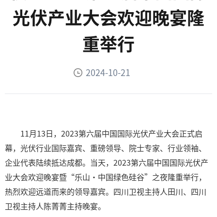
光伏产业大会欢迎晚宴隆
重举行
2024-10-21
11月13日，2023第六届中国国际光伏产业大会正式启
幕，光伏行业国际嘉宾、重磅领导、院士专家、行业领袖、
企业代表陆续抵达成都。当天，2023第六届中国国际光伏产
业大会欢迎晚宴暨“乐山·中国绿色硅谷”之夜隆重举行，
热烈欢迎远道而来的领导嘉宾。四川卫视主持人田川、四川
卫视主持人陈菁菁主持晚宴。