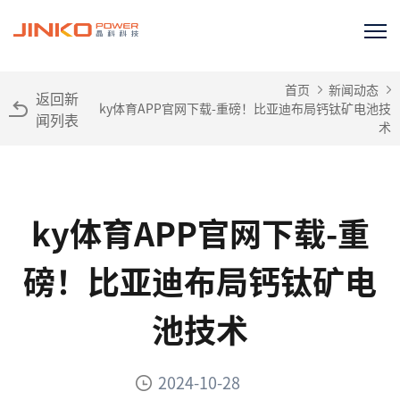
首页
新闻动态
返回新
ky体育APP官网下载-重磅！比亚迪布局钙钛矿电池技
闻列表
术
ky体育APP官网下载-重
磅！比亚迪布局钙钛矿电
池技术
2024-10-28