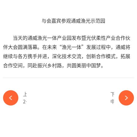
与会嘉宾参观通威渔光示范园
当天的通威渔光一体产业园发布暨光伏柔性产业合作伙
伴大会圆满落幕。在未来“渔光一体”发展过程中，通威将
继续与各方携手并进，深化技术交流，创新合作模式，拓展
合作空间，同赴振兴乡村路，共圆美丽中国梦。
上一篇
下一篇
2023中国能源500强出炉：协鑫、隆基、晶科、通威、晶澳等69家光伏企业上榜！-ky体育APP官网下载
中国光伏人有了自己的节日！“中国光伏节”正式设立！-ky体育APP官网下载