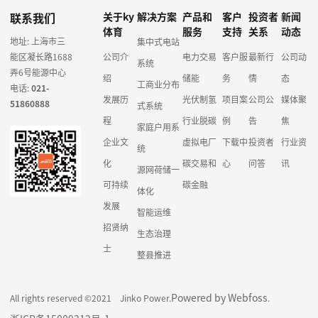
联系我们
关于ky
解决方案
产品和
客户
投资者
新闻
体育
服务
支持
关系
动态
地址: 上海市三
集中式电站
能区凝长路1688
公司介
电力交易
客户服
最新行
公司动
系统
弄6号能源中心
绍
储能
务
情
态
工商业分布
电话:
021-
发展历
光伏制氢
项目案
公司公
媒体聚
51860888
式系统
程
行业脱碳
例
告
焦
家庭户用系
企业文
虚拟电厂
下载中
投资者
行业资
统
化
碳交易和
心
问答
讯
源网荷储一
可持续
碳金融
体化
发展
智能运维
招贤纳
生态治理
士
整县推进
Powered by Webfoss
All rights reserved ©2021 Jinko Power.
.