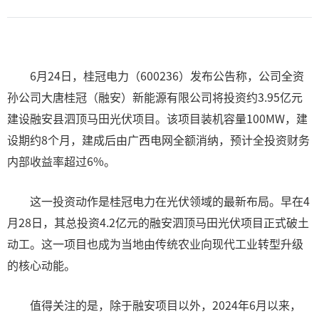
6月24日，桂冠电力（600236）发布公告称，公司全资
孙公司大唐桂冠（融安）新能源有限公司将投资约3.95亿元
建设融安县泗顶马田光伏项目。该项目装机容量100MW，建
设期约8个月，建成后由广西电网全额消纳，预计全投资财务
内部收益率超过6%。
这一投资动作是桂冠电力在光伏领域的最新布局。早在4
月28日，其总投资4.2亿元的融安泗顶马田光伏项目正式破土
动工。这一项目也成为当地由传统农业向现代工业转型升级
的核心动能。
值得关注的是，除于融安项目以外，2024年6月以来，