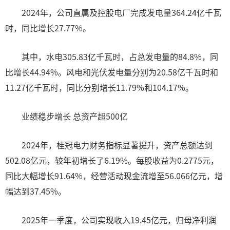
2024年，公司直属及控股电厂完成发电量364.24亿千瓦
时，同比增长27.77%。
其中，水电305.83亿千瓦时，占总发电量的84.8%，同
比增长44.94%。风电和光伏发电量分别为20.58亿千瓦时和
11.27亿千瓦时，同比分别增长11.79%和104.17%。
业绩稳步增长 总资产超500亿
2024年，桂冠电力财务指标显著提升，资产总额达到
502.08亿元，较年初增长了6.19%。每股收益为0.2775元，
同比大幅增长91.64%，经营活动现金流增至56.066亿元，增
幅达到37.45%。
2025年一季度，公司实现收入19.45亿元，归母净利润