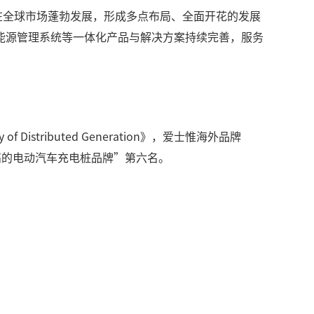
牌在全球市场蓬勃发展，形成多点布局、全面开花的发展
能源管理系统等一体化产品与解决方案持续完善，服务
。
istributed Generation》，爱士惟海外品牌
最高的电动汽车充电桩品牌”第六名。