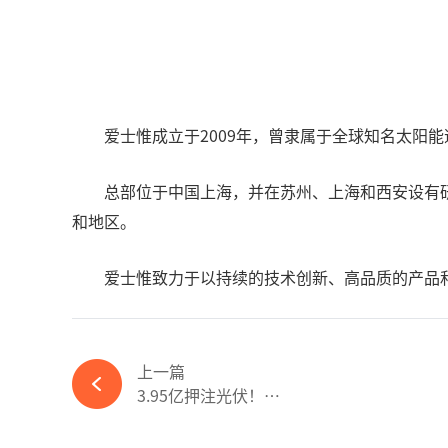
爱士惟成立于2009年，曾隶属于全球知名太阳能
总部位于中国上海，并在苏州、上海和西安设有
和地区。
爱士惟致力于以持续的技术创新、高品质的产品
上一篇
3.95亿押注光伏！500亿电力国企转型大提速-ky体育APP官网下载