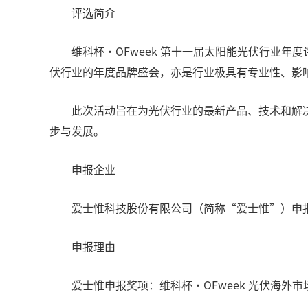
评选简介
维科杯·OFweek 第十一届太阳能光伏行业年
伏行业的年度品牌盛会，亦是行业极具有专业性、影
此次活动旨在为光伏行业的最新产品、技术和解决
步与发展。
申报企业
爱士惟科技股份有限公司（简称“爱士惟”）申报“
申报理由
爱士惟申报奖项：维科杯·OFweek 光伏海外