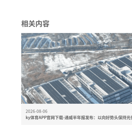
相关内容
2026-08-06
ky体育APP官网下载-通威半年报发布：以向好势头保持