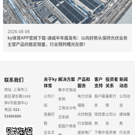
2026-08-06
ky体育APP官网下载-通威半年报发布：以向好势头保持光伏业务
主营产品的稳定销量，行业预判曙光在即！
联系我们
关于ky
解决方案
产品和
客户
投资者
新闻
体育
服务
支持
关系
动态
地址: 上海市三
集中式电站
能区凝长路1688
公司介
电力交易
客户服
最新行
公司动
系统
弄6号能源中心
绍
储能
务
情
态
工商业分布
电话:
021-
发展历
光伏制氢
项目案
公司公
媒体聚
51860888
式系统
程
行业脱碳
例
告
焦
家庭户用系
企业文
虚拟电厂
下载中
投资者
行业资
统