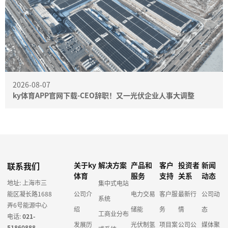
2026-08-07
ky体育APP官网下载-CEO辞职！又一光伏企业人事大调整
联系我们
关于ky
解决方案
产品和
客户
投资者
新闻
体育
服务
支持
关系
动态
地址: 上海市三
集中式电站
能区凝长路1688
公司介
电力交易
客户服
最新行
公司动
系统
弄6号能源中心
绍
储能
务
情
态
工商业分布
电话:
021-
发展历
光伏制氢
项目案
公司公
媒体聚
51860888