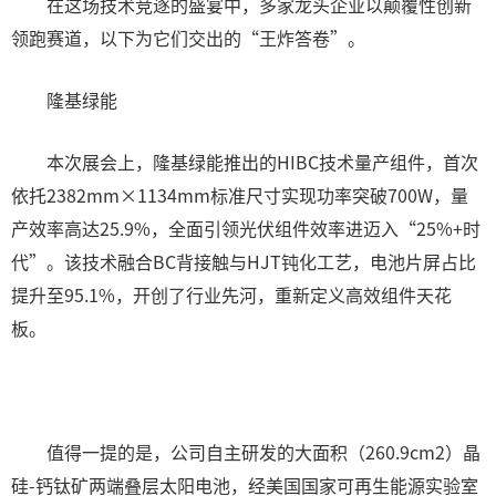
在这场技术竞逐的盛宴中，多家龙头企业以颠覆性创新
领跑赛道，以下为它们交出的“王炸答卷”。
隆基绿能
本次展会上，隆基绿能推出的HIBC技术量产组件，首次
依托2382mm×1134mm标准尺寸实现功率突破700W，量
产效率高达25.9%，全面引领光伏组件效率进迈入“25%+时
代”。该技术融合BC背接触与HJT钝化工艺，电池片屏占比
提升至95.1%，开创了行业先河，重新定义高效组件天花
板。
值得一提的是，公司自主研发的大面积（260.9cm2）晶
硅-钙钛矿两端叠层太阳电池，经美国国家可再生能源实验室