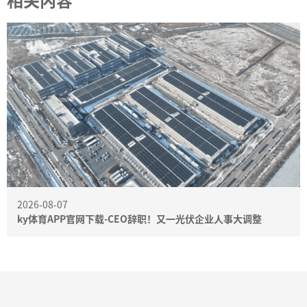
2026-08-07
ky体育APP官网下载-CEO辞职！又一光伏企业人事大调整