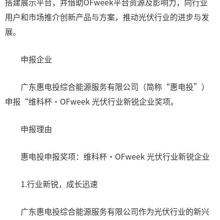
搭建展示平台，并借助OFweek平台资源及影响力，向行业
用户和市场推介创新产品与方案，推动光伏行业的进步与发
展。
申报企业
广东惠电投综合能源服务有限公司（简称“惠电投”）
申报“维科杯·OFweek 光伏行业新锐企业奖项。
申报理由
惠电投申报奖项：维科杯·OFweek 光伏行业新锐企业
1.行业新锐，成长迅速
广东惠电投综合能源服务有限公司作为光伏行业的新兴