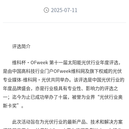
2025-07-11
评选简介
维科杯·OFweek 第十一届太阳能光伏行业年度评选，
是由中国高科技行业门户OFweek维科网及旗下权威的光伏
专业媒体-维科网·光伏共同举办。该评选是中国光伏行业的
年度品牌盛会，亦是行业极具有专业性、影响力的评选之
一；迄今为止已成功举办了十届，被誉为业界“光伏行业奥
斯卡奖”。
此次活动旨在为光伏行业的最新产品、技术和解决方案