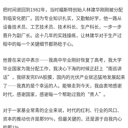
把时间退回到1982年，当时福斯特创始人林建华刚刚被分配
到临安化肥厂。因为专业知识扎实，又勤勉好学，他一路从
设备技术员、工艺技术员、技术科长、生产科长，一步一步
晋升为副厂长。这十几年的实践操练，让林建华对于生产过
程中的每一个关键细节都熟稔于心。
他曾在采访中表示——我高中毕业刚好恢复了高考，我大学
毕业国家为我分配工作，我决心下海的时候正赶上“南巡讲
话”，我研发完EVA胶膜，国内的光伏产业就迅猛地发展起来
了……我真的是个幸运的人。能够走到今天，我由衷地感谢
时代，感谢国家，感谢每一个帮助过我的“贵人”。
对于一家基业常青的企业来说，时代的红利、行业的风口、
资本的推动也许是那99%，但最关键的，还是源于自我内心
的那1%。