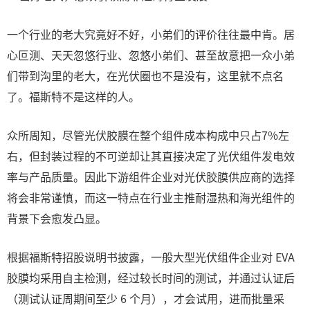
一个行业的老大究竟好不好，小弟们的评价往往最中肯。居
心叵测、天天忽悠行业、忽悠小弟们、甚至故意把一众小弟
们带到沟里的老大，在光伏圈也不是没有，这里就不点名
了。福斯特不是这样的人。
众所周知，尽管光伏胶膜在整个组件成本构成中只占7%左
右，但封装过程的不可逆却让其直接决定了光伏组件发电效
率与产品质量。因此下游组件企业对光伏胶膜供应商的选择
将会非常谨慎，而这一特点在行业主推耐湿热和海光组件的
背景下会愈发凸显。
根据福斯特招股说明书披露，一般大型光伏组件企业对 EVA
胶膜均采用自主检测，经过较长时间的测试，并通过认证后
（测试认证周期间至少 6 个月），才会试用，进而批量采