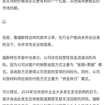
是主动把价格锁定在更有利的一个位置，从而保持更稳定的
市场份额。
但是，像福斯特这样的高市占率，在行业产能尚未完全出清
的当下，也并非完全没有隐患。
福斯特在年报中也表示，公司存在经营性现金流波动的风
险。因为公司对客户的销售收款方式主要为“账期+票据”模
式。该收款方式使得公司货款的变现时间较长。同时，公司
对原材料供应商的付款方式主要为“资金现付”模式。
可以预见，2024年光伏组件企业大多发生史无前例的巨亏，
或许会由此发生应收账款逾期甚至是无法回收的风险。福斯