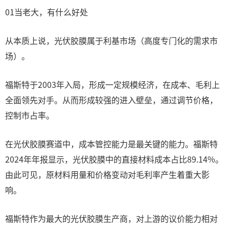
01当老大，有什么好处
从本质上说，光伏胶膜属于利基市场（高度专门化的需求市
场）。
福斯特于2003年入局，形成一定规模经济，在成本、毛利上
全面领先对手。从而形成较强的进入壁垒，通过调节价格，
控制市占率。
在光伏胶膜赛道中，成本管控能力是最关键的能力。福斯特
2024年年报显示，光伏胶膜中的直接材料成本占比89.14%。
由此可见，原材料用量和价格变动对毛利率产生着重大影
响。
福斯特作为最大的光伏胶膜生产商，对上游的议价能力相对