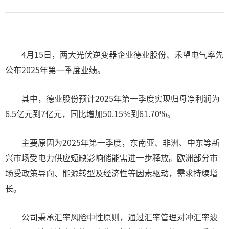
4月15日，两大光伏逆变器企业德业股份、禾望电气率先
公布2025年第一季度业绩。
其中，德业股份预计2025年第一季度实现归母净利润为
6.5亿元到7亿元，同比增加50.15%到61.70%。
主要原因为2025年第一季度，东南亚、非洲、中东等新
兴市场受电力供应短缺影响储能需进一步释放。欧洲部分市
场受政策导向、能源转型及经济性等因素驱动，需求持续增
长。
公司秉承汇率风险中性原则，通过汇率管理对冲汇率波