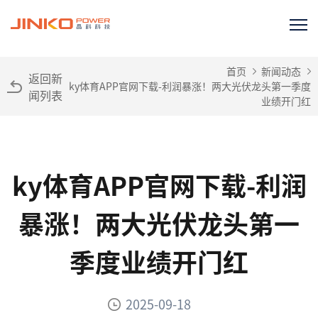
首页
新闻动态
返回新
ky体育APP官网下载-利润暴涨！两大光伏龙头第一季度
闻列表
业绩开门红
ky体育APP官网下载-利润
暴涨！两大光伏龙头第一
季度业绩开门红
2025-09-18