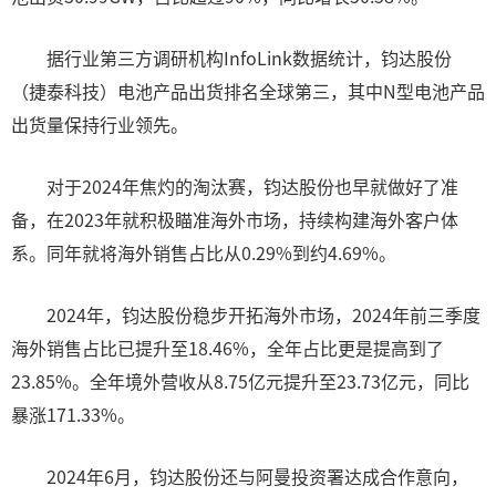
据行业第三方调研机构InfoLink数据统计，钧达股份
（捷泰科技）电池产品出货排名全球第三，其中N型电池产品
出货量保持行业领先。
对于2024年焦灼的淘汰赛，钧达股份也早就做好了准
备，在2023年就积极瞄准海外市场，持续构建海外客户体
系。同年就将海外销售占比从0.29%到约4.69%。
2024年，钧达股份稳步开拓海外市场，2024年前三季度
海外销售占比已提升至18.46%，全年占比更是提高到了
23.85%。全年境外营收从8.75亿元提升至23.73亿元，同比
暴涨171.33%。
2024年6月，钧达股份还与阿曼投资署达成合作意向，