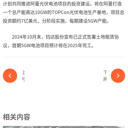
计划共同推进阿曼光伏电池项目的投资建设。将在阿曼打造
一个总产能高达10GW的TOPCon光伏电池生产基地，项目总
投资额约7亿美元，分阶段实施，每期建设5GW产能。
2024年10月末，钧达股份宣布已正式签署土地租赁协
议，首期5GW电池项目预计将在2025年完工。
上一篇
下一篇
亏损近14亿元！中润光能再次冲刺上市-ky体育APP官网下载
两高管辞职！又一光伏龙头人事调整-ky体育APP官网下载
相关内容