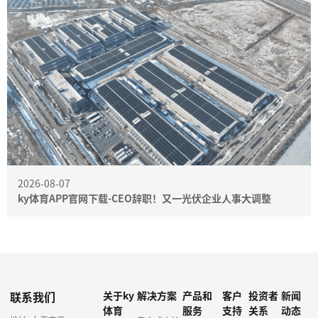
2026-08-07
ky体育APP官网下载-CEO辞职！又一光伏企业人事大调整
联系我们
关于ky
解决方案
产品和
客户
投资者
新闻
体育
服务
支持
关系
动态