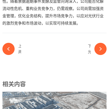
性。随着票据逾期事件发酵及监管问询深入，公司能否化解
流动性危机、重构业务竞争力，仍需观察。公司尚需加强资
金管理，优化业务结构，提升市场竞争力，以应对光伏行业
的激烈竞争和市场波动，以实现可持续发展。
上一篇
下一篇
两会新能源王炸： 中国光伏闯入“无人区”，电站运维机器人高能开挂！-ky体育APP官网下载
光伏抢装潮下的魔幻现实：毁约、涨价、一片难求，谁在透支行业信用？-ky体育APP官网下载
相关内容