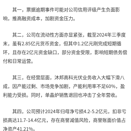
其一，票据逾期事件可能对公司信用评级产生负面影
响，推高融资成本，加剧资金压力。
其二，公司在流动性方面亦显紧张，截至2024年三季度
末，虽有2.85亿元货币资金，但其中1.2亿元刚完成短期循
环，且存在2亿元资金缺口，部分资金受限，影响短期债务偿
付和日常运营。
其三，在经营层面，沐邦高科光伏业务收入大幅下滑八
成，因产能过剩、市场竞争加剧，产能利用率不足60%，盈
利能力受损。同时，单晶炉销售退回也冲击了全年营收。
其四，公司预计2024年归母净亏损4.2-5.2亿元，扣非亏
损高达11.7-14.4亿元，存在商誉减值风险，商誉账面价值占
净资产41.21%。