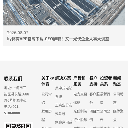
2026-08-07
ky体育APP官网下载-CEO辞职！又一光伏企业人事大调整
联系我们
关于ky
解决方案
产品和
客户
投资者
新闻
体育
服务
支持
关系
动态
地址: 上海市三
集中式电站
能区凝长路1688
公司介
电力交易
客户服
最新行
公司动
系统
弄6号能源中心
绍
储能
务
情
态
工商业分布
电话:
021-
发展历
光伏制氢
项目案
公司公
媒体聚
51860888
式系统
程
行业脱碳
例
告
焦
家庭户用系