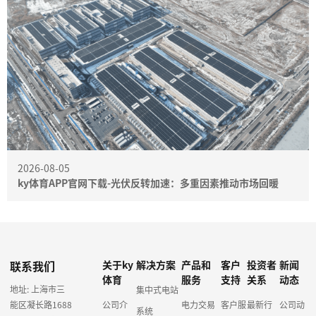
2026-08-05
ky体育APP官网下载-光伏反转加速：多重因素推动市场回暖
联系我们
关于ky
解决方案
产品和
客户
投资者
新闻
体育
服务
支持
关系
动态
地址: 上海市三
集中式电站
能区凝长路1688
公司介
电力交易
客户服
最新行
公司动
系统