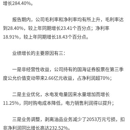
增长284.40%。
报告期内，公司毛利率和净利率均有所上升，毛利率达
到28.40%，较上年同期增长23.41个百分点；净利率
18.91%，较上年同期增长18.43个百分点。
业绩增长的主要原因有三：
一是非经营性收益，公司持有的国海证券股票在第三季
度公允价值变动带来2.66亿元收益，占净利润超70%；
二是主业优化，水电发电量因来水量增加而增长
11.25%，同时购电成本降低，电力销售利润得以提升；
三是业务调整，剥离油品业务减少了2053万元亏损，扣
非净利润同比增长高达232.52%。