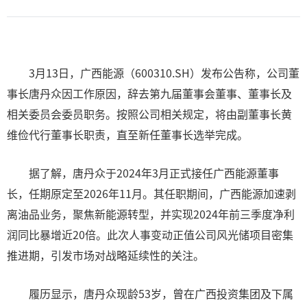
3月13日，广西能源（600310.SH）发布公告称，公司董
事长唐丹众因工作原因，辞去第九届董事会董事、董事长及
相关委员会委员职务。按照公司相关规定，将由副董事长黄
维俭代行董事长职责，直至新任董事长选举完成。
据了解，唐丹众于2024年3月正式接任广西能源董事
长，任期原定至2026年11月。其任职期间，广西能源加速剥
离油品业务，聚焦新能源转型，并实现2024年前三季度净利
润同比暴增近20倍。此次人事变动正值公司风光储项目密集
推进期，引发市场对战略延续性的关注。
履历显示，唐丹众现龄53岁，曾在广西投资集团及下属