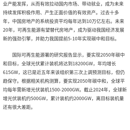
业产能发挥，从而有效拉动国内市场、带动就业，成为未来
持续发挥积极作用、产生正面价值的有效资产。过去十多
年，中国房地产的系统投资平均每年达到10万亿左右。未来
20年，可再生能源有望替代房地产，成为驱动我国经济发展
新的强劲引擎，并助力我国提前5-10年实现碳中和目标。
国际可再生能源署的研究报告显示，要实现2050年碳中
和目标，全球光伏累计装机将达到18200GW，年均增长
615GW，这已是近五年来该组织第三次上调预测目标，但仍
趋保守。根据相关机构测算，要实现2050年碳中和，全球平
均每年需新增光伏装机1500-2000GW。截止2024年，全球新
增光伏装机约500GW，累计装机约2000GW，离目标装机量
还有很大差距。