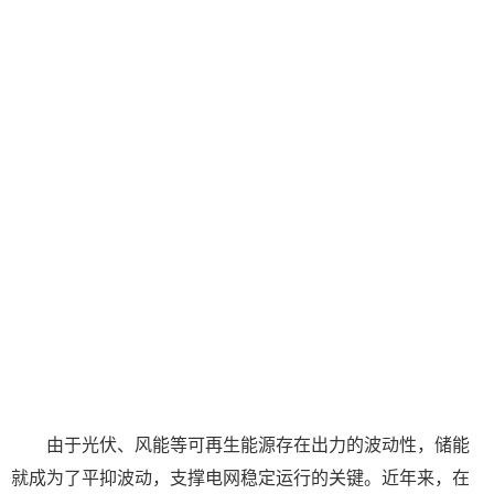
由于光伏、风能等可再生能源存在出力的波动性，储能
就成为了平抑波动，支撑电网稳定运行的关键。近年来，在