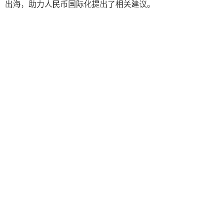
出海，助力人民币国际化提出了相关建议。