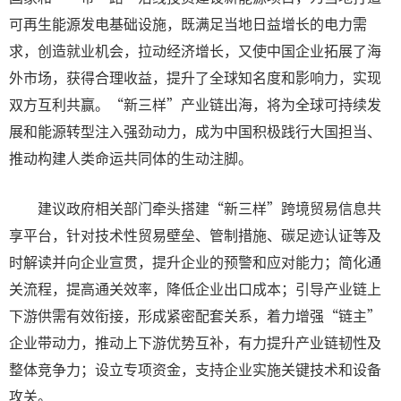
可再生能源发电基础设施，既满足当地日益增长的电力需
求，创造就业机会，拉动经济增长，又使中国企业拓展了海
外市场，获得合理收益，提升了全球知名度和影响力，实现
双方互利共赢。“新三样”产业链出海，将为全球可持续发
展和能源转型注入强劲动力，成为中国积极践行大国担当、
推动构建人类命运共同体的生动注脚。
建议政府相关部门牵头搭建“新三样”跨境贸易信息共
享平台，针对技术性贸易壁垒、管制措施、碳足迹认证等及
时解读并向企业宣贯，提升企业的预警和应对能力；简化通
关流程，提高通关效率，降低企业出口成本；引导产业链上
下游供需有效衔接，形成紧密配套关系，着力增强“链主”
企业带动力，推动上下游优势互补，有力提升产业链韧性及
整体竞争力；设立专项资金，支持企业实施关键技术和设备
攻关。