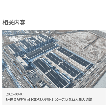
相关内容
2026-08-07
ky体育APP官网下载-CEO辞职！又一光伏企业人事大调整