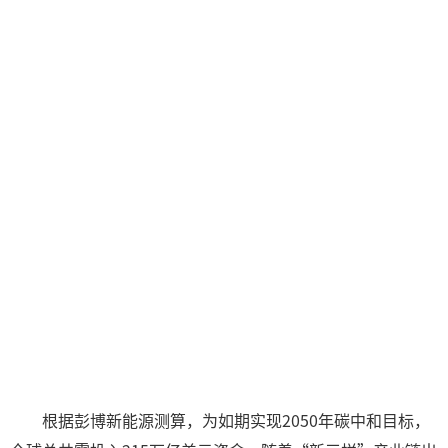
根据彭博新能源测算，为如期实现2050年碳中和目标，