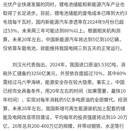
光伏产业快速发展的同时，锂电池储能和新能源汽车产业也
取得了长足进步。目前，锂电池储能的度电成本已降到大约3
毛钱每千瓦时，国内新能源汽车渗透率在2024年9月份已超
过53%，未来两三年可能达到80%以上。根据相关机构测
算，未来20年左右，中国新能源汽车将达到5亿到10亿辆，
仅依靠车载电池，就能维持我国电网三到五天的正常运行。
刘汉元代表指出，2024年，我国进口原油5.53亿吨，消
耗外汇储备约3250亿美元，外贸依存度超过70%，其中80%
需经过马六甲海峡，能源安全存在较大隐患。事实上，中国
已经完全具备条件，用20年左右的时间（如果需要，最快10
年时间），实现对每年消耗的5亿多吨原油的全部替代。经测
算，未来20年左右，我国新增可再生能源装机加上配套的储
能及电网改造项目建设，平均每年的投资强度将达到10-20万
亿，20年总共200-400万亿的规模，并带动钢铁、水泥等行