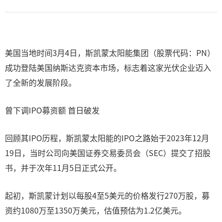
美国当地时间3月4日，斯凯蒙太阳能集团（股票代码：PN）
成功登陆美国纳斯达克资本市场，标志着这家光伏企业迈入
了全新的发展阶段。
曾下调IPO募资额 首日破发
回顾其IPO历程，斯凯蒙太阳能的IPO之路始于2023年12月
19日，当时公司向美国证券交易委员会（SEC）提交了招股
书，并于次年11月5日正式公开。
起初，斯凯蒙计划以每股4至5美元的价格发行270万股，募
资约1080万至1350万美元，估值预估为1.2亿美元。