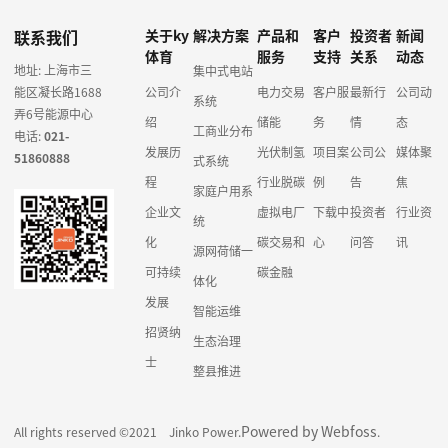
联系我们
关于ky
解决方案
产品和
客户
投资者
新闻
体育
服务
支持
关系
动态
地址: 上海市三
集中式电站
能区凝长路1688
公司介
电力交易
客户服
最新行
公司动
系统
弄6号能源中心
绍
储能
务
情
态
工商业分布
电话:
021-
发展历
光伏制氢
项目案
公司公
媒体聚
51860888
式系统
程
行业脱碳
例
告
焦
家庭户用系
企业文
虚拟电厂
下载中
投资者
行业资
统
化
碳交易和
心
问答
讯
源网荷储一
可持续
碳金融
体化
发展
智能运维
招贤纳
生态治理
士
整县推进
Powered by Webfoss
All rights reserved ©2021 Jinko Power.
.