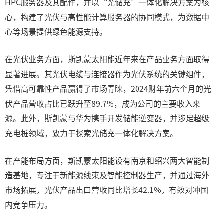
HPC服务器及其配件，并以“光储充”一体化解决方案为核
心，构建了光伏与高性能计算服务器的协同模式，为数据中
心等场景提供绿色能源支持。
在光伏业务方面，斯凯蒙太阳能近年来在产品业务方面取得
显著进展。其光伏电缆与连接器作为光伏系统的关键组件，
凭借高可靠性产品赢得了市场青睐，2024财年前六个月的光
伏产品营收占比已跃升至89.7%，成为公司的主要收入来
源。此外，斯凯蒙与华为携手开发储能逆变器，并涉足超级
充电桩领域，致力于探索光储充一体化解决方案。
在产能布局方面，斯凯蒙太阳能设有南京和绍兴两大智能制
造基地，专注于新能源线束及智能控制器生产，并通过海外
市场拓展，光伏产品出口营收同比增长42.1%，有效对冲国
内竞争压力。