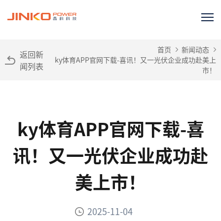
首页
新闻动态
返回新
ky体育APP官网下载-喜讯！又一光伏企业成功赴美上
闻列表
市！
ky体育APP官网下载-喜
讯！又一光伏企业成功赴
美上市！
2025-11-04