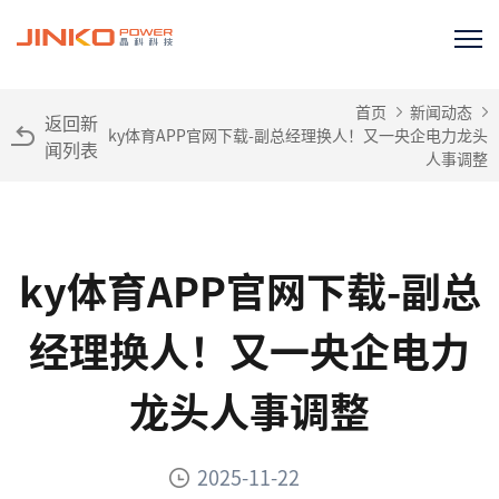
首页
新闻动态
返回新
ky体育APP官网下载-副总经理换人！又一央企电力龙头
闻列表
人事调整
ky体育APP官网下载-副总
经理换人！又一央企电力
龙头人事调整
2025-11-22