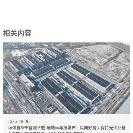
相关内容
2026-08-06
ky体育APP官网下载-通威半年报发布：以向好势头保持光伏业务