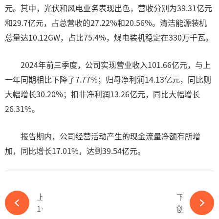
元。其中，光伏和风电业务表现出色，营收分别为39.31亿元
和29.7亿元，占总营收的27.22%和20.56%。清洁能源装机
总量达10.12GW，占比75.4%，煤电装机稳定在330万千瓦。
2024年前三季度，公司实现营业收入101.66亿元，与上
一年同期相比下降了7.77%；归母净利润14.13亿元，同比则
大幅增长30.20%；扣非净利润13.26亿元，同比大幅增长
26.31%。
报告期内，公司经营活动产生的现金流量净额有所增
加，同比增长17.01%，达到39.54亿元。
上一篇
下一篇
100GW！又一光伏市场实现里程碑-ky体育APP官网下载
创新之光，闪耀未来！迈贝特亮相东京PV EXPO ，再掀行业新浪潮-ky体育APP官网下载