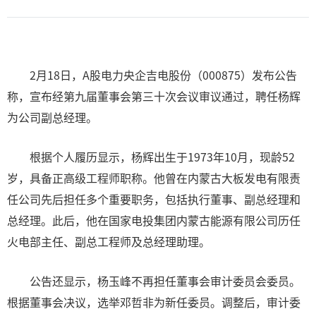
2月18日，A股电力央企吉电股份（000875）发布公告
称，宣布经第九届董事会第三十次会议审议通过，聘任杨辉
为公司副总经理。
根据个人履历显示，杨辉出生于1973年10月，现龄52
岁，具备正高级工程师职称。他曾在内蒙古大板发电有限责
任公司先后担任多个重要职务，包括执行董事、副总经理和
总经理。此后，他在国家电投集团内蒙古能源有限公司历任
火电部主任、副总工程师及总经理助理。
公告还显示，杨玉峰不再担任董事会审计委员会委员。
根据董事会决议，选举邓哲非为新任委员。调整后，审计委