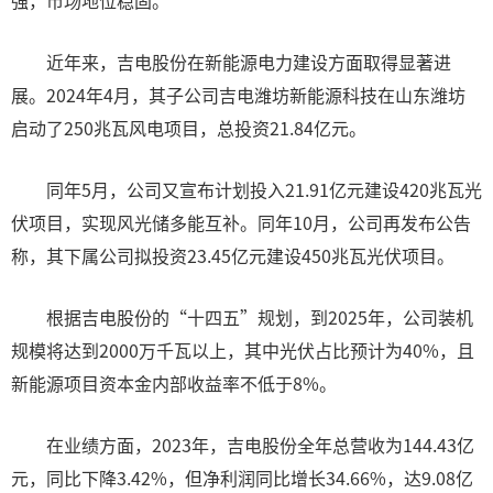
强，市场地位稳固。
近年来，吉电股份在新能源电力建设方面取得显著进
展。2024年4月，其子公司吉电潍坊新能源科技在山东潍坊
启动了250兆瓦风电项目，总投资21.84亿元。
同年5月，公司又宣布计划投入21.91亿元建设420兆瓦光
伏项目，实现风光储多能互补。同年10月，公司再发布公告
称，其下属公司拟投资23.45亿元建设450兆瓦光伏项目。
根据吉电股份的“十四五”规划，到2025年，公司装机
规模将达到2000万千瓦以上，其中光伏占比预计为40%，且
新能源项目资本金内部收益率不低于8%。
在业绩方面，2023年，吉电股份全年总营收为144.43亿
元，同比下降3.42%，但净利润同比增长34.66%，达9.08亿