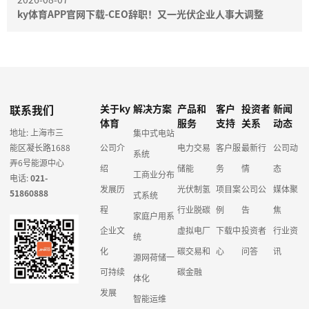
ky体育APP官网下载-CEO辞职！又一光伏企业人事大调整
联系我们
关于ky
解决方案
产品和
客户
投资者
新闻
体育
服务
支持
关系
动态
地址: 上海市三
集中式电站
能区凝长路1688
公司介
电力交易
客户服
最新行
公司动
系统
弄6号能源中心
绍
储能
务
情
态
工商业分布
电话:
021-
发展历
光伏制氢
项目案
公司公
媒体聚
51860888
式系统
程
行业脱碳
例
告
焦
家庭户用系
企业文
虚拟电厂
下载中
投资者
行业资
统
化
碳交易和
心
问答
讯
源网荷储一
可持续
碳金融
体化
发展
智能运维