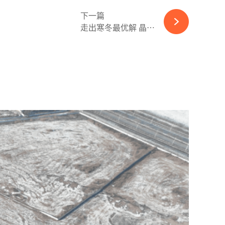
下一篇
走出寒冬最优解 晶科能源、隆基绿能专利之争启示录-ky体育APP官网下载