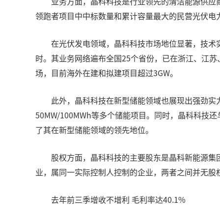
业务方面，晶科科技是行业领先的清洁能源供应
领跑者项目中中标数量和累计容量最大的民营光伏电
在光伏发电领域，晶科科技市场地位显著，技术实力
时。其业务网络遍布全国25个省份，已在浙江、江
场，目前海外在建和拟建项目超过3GW。
此外，晶科科技在新型储能领域也展现出强劲实力
50MW/100MWh等多个储能项目。同时，晶科科技
了其在新型储能领域的领先地位。
股权方面，晶科科技的主要股东是晶科新能源集团
业，属同一实际控制人控制的企业，两者之间并无股
去年前三季增收不增利 毛利率达40.1%