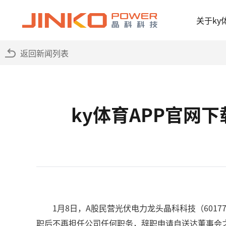
关于ky
返回新闻列表
ky体育APP官网
1月8日，A股民营光伏电力龙头晶科科技（60
职后不再担任公司任何职务，辞职申请自送达董事会