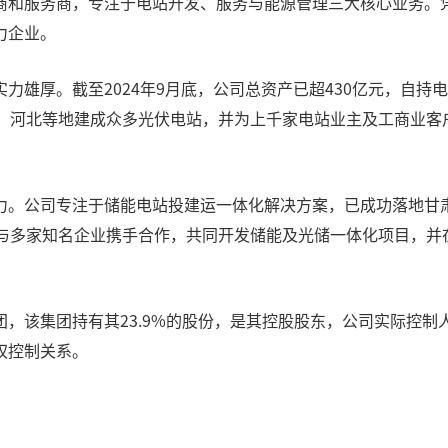
商和服务商，专注于电站开发、服务与能源管理三大核心业务。
力企业。
雄厚。截至2024年9月底，公司总资产已超430亿元，自持电
苏、河北等地建成众多光伏电站，并为上千家电站业主及工商业客
。公司专注于储能电站投建运一体化解决方案，已成功落地甘肃金塔
还与多家知名企业携手合作，共同开发储能及光储一体化项目，并在2
，该集团持有其23.9%的股份，是其控股股东，公司实际控
权控制关系。