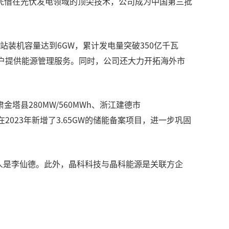
凭借在光伏发电领域的顶尖技术，公司成为中国第三批
站装机容量达到6GW，累计发电量突破350亿千瓦
户提供能源管理服务。同时，公司还大力开拓海外市
县280MW/560MWh、浙江建德市
023年新增了3.65GW的储能备案项目，进一步巩固
制人是李仙德。此外，晶科科技与晶科能源是关联方企