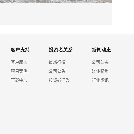
2026-08
ky体育
客户支持
投资者关系
新闻动态
客户服务
最新行情
公司动态
项目案例
公司公告
媒体聚焦
下载中心
投资者问答
行业资讯