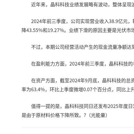
近年来，晶科科技业绩发展略有波动，整体呈现
2024年前三季度，公司实现营业收入38.9亿元
降43.55%和19.27%。业绩下滑的原因主要是光
不过，本期公司经营活动产生的现金流量净额达到5
在盈利能力方面，2024年前三季度，晶科科技的毛利
在资产方面，截至2024年9月底，晶科科技的总资产
率为63.4%，环比上季度微增0.07个百分点，同比上升
值得一提的是，晶科科技同日还发布2025年度日
是由于原材料价格下降所致。?（光能量）