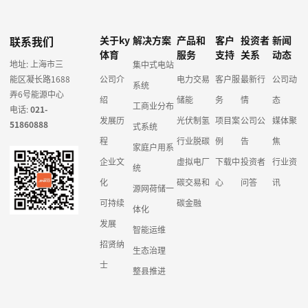
联系我们
关于ky
解决方案
产品和
客户
投资者
新闻
体育
服务
支持
关系
动态
地址: 上海市三
集中式电站
能区凝长路1688
公司介
电力交易
客户服
最新行
公司动
系统
弄6号能源中心
绍
储能
务
情
态
工商业分布
电话:
021-
发展历
光伏制氢
项目案
公司公
媒体聚
51860888
式系统
程
行业脱碳
例
告
焦
家庭户用系
企业文
虚拟电厂
下载中
投资者
行业资
统
化
碳交易和
心
问答
讯
源网荷储一
可持续
碳金融
体化
发展
智能运维
招贤纳
生态治理
士
整县推进