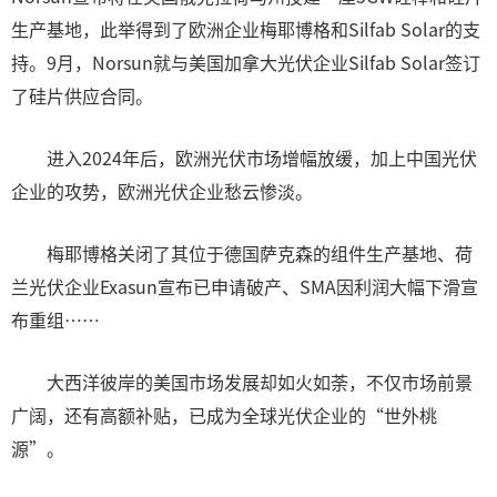
生产基地，此举得到了欧洲企业梅耶博格和Silfab Solar的支
持。9月，Norsun就与美国加拿大光伏企业Silfab Solar签订
了硅片供应合同。
进入2024年后，欧洲光伏市场增幅放缓，加上中国光伏
企业的攻势，欧洲光伏企业愁云惨淡。
梅耶博格关闭了其位于德国萨克森的组件生产基地、荷
兰光伏企业Exasun宣布已申请破产、SMA因利润大幅下滑宣
布重组……
大西洋彼岸的美国市场发展却如火如荼，不仅市场前景
广阔，还有高额补贴，已成为全球光伏企业的“世外桃
源”。