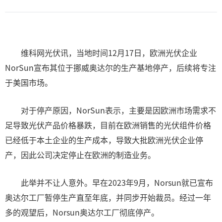
维科网光伏讯，当地时间12月17日，欧洲光伏企业
NorSun宣布其位于挪威奥达尔的生产基地停产，后续将专注
于美国市场。
对于停产原因，NorSun表示，主要是因欧洲市场需求不
足导致光伏产品价格暴跌，目前在欧洲销售的光伏组件价格
已经低于本土企业的生产成本，导致大批欧洲光伏企业停
产，因此公司决定停止在欧洲的制造业务。
此举并不让人意外。早在2023年9月，Norsun就已宣布
奥达尔工厂暂停生产直至年底，并同步开始裁员。经过一年
多的观望后，Norsun奥达尔工厂彻底停产。