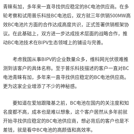
青睐有加，多年来一直寻找供应稳定的BC电池供应商。在多
轮考察和试用普乐科技BC电池后，双方就三年供销500MW高
效BC电池片方面的合作达成高度共识，正式签署供销框架协
议。在此基础上，双方进一步达成技术层面的战略合作，推
动BC电池技术在BIPV生态领域上的铺设与完善。
考虑我国从事BIPV的企业数量众多，维科网光伏很难推
测到该客户的具体名称。至于普乐科技描述的客户一直对BC
电池青睐有加，多年来一直寻找供应稳定的BC电池供应商。
更为这家企业增添了不少的神秘感。
要知道在爱旭跟隆基之前，BC电池在国内的关注度和知
名度都不高，成本也是难以想象，这个客户居然从多年前就
开始寻找供应稳定的BC电池供应商，想必背后的客户也是不
差钱，就是看中BC电池的高颜值和高效率。