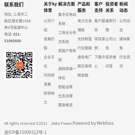
联系我们
关于ky
解决方案
产品和
客户
投资者
新闻
体育
服务
支持
关系
动态
地址: 上海市三
集中式电站
能区凝长路1688
公司介
电力交易
客户服
最新行
公司动
系统
弄6号能源中心
绍
储能
务
情
态
工商业分布
电话:
021-
发展历
光伏制氢
项目案
公司公
媒体聚
51860888
式系统
程
行业脱碳
例
告
焦
家庭户用系
企业文
虚拟电厂
下载中
投资者
行业资
统
化
碳交易和
心
问答
讯
源网荷储一
可持续
碳金融
体化
发展
智能运维
招贤纳
生态治理
士
整县推进
Powered by Webfoss
All rights reserved ©2021 Jinko Power.
.
浙ICP备15009312号-1