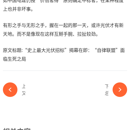
如中国电建仍按“价低者得”原则确定中标者，在某种程度
上也并非坏事。
有形之手与无形之手，握在一起的那一天，或许光伏才有新
天地。而不是像现在这样互掰手腕、拉扯较劲。
原文标题:“史上最大光伏招标”揭幕在即：“自律联盟”面
临生死之局
上一篇
下一篇
又一光伏项目终止！资金用途变更-ky体育APP官网下载
总投资25.92亿元！国电电力即将投建海上光伏试点项目-ky体育APP官网下载