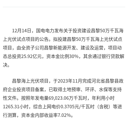
12月14日，国电电力发布关于投资建设昌黎50万千瓦海
上光伏试点项目的公告。拟投建昌黎50万千瓦海上光伏试点
项目，由全资子公司昌黎新能源开发、建设及运营，项目动
态总投资25.92亿元，资本金比例30%，其余通过银行贷款解
决。
昌黎海上光伏项目，于2023年11月完成河北省昌黎县政
府企业投资项目备案，已取得土地预审、环评、水保等支持
性文件。按照年发电量69,023.06万千瓦时，年利用小时
1265.31小时，综合上网电价0.3705元/千瓦时（含税）等进
行测算，资本金内部收益率7.02%。