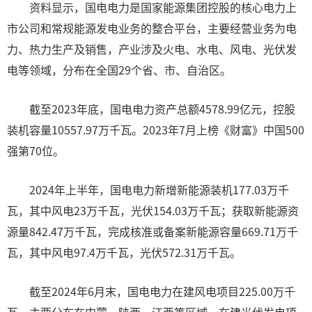
资料显示，国电电力是国家能源集团控股的核心电力上
市公司和常规能源发电业务的整合平台，主要经营业务为电
力、热力生产及销售，产业涉及火电、水电、风电、光伏发
电等领域，分布在全国29个省、市、自治区。
截至2023年底，国电电力资产总额4578.99亿元，控股
装机容量10557.97万千瓦。2023年7月上榜《财富》中国500
强第70位。
2024年上半年，国电电力新增新能源装机177.03万千
瓦，其中风电23万千瓦，光伏154.03万千瓦；获取新能源资
源量842.47万千瓦，完成核准或备案新能源容量669.71万千
瓦，其中风电97.4万千瓦，光伏572.31万千瓦。
截至2024年6月末，国电电力在建风电项目225.00万千