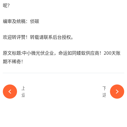
呢？
编审及统稿：侦碳
欢迎转评赞！转载请联系后台授权。
原文标题:中小微光伏企业，命运如同蝼蚁供应商！200天账
期不稀奇！
上一篇
下一篇
业绩亏损！股权冻结！又一光伏企业陷困境-ky体育APP官网下载
这场守卫森严的闭门会细节曝光！光伏欧佩克，能否拯救光伏？-ky体育APP官网下载