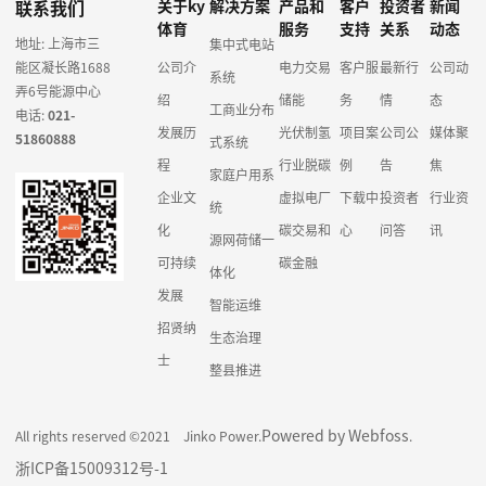
联系我们
关于ky
解决方案
产品和
客户
投资者
新闻
体育
服务
支持
关系
动态
地址: 上海市三
集中式电站
能区凝长路1688
公司介
电力交易
客户服
最新行
公司动
系统
弄6号能源中心
绍
储能
务
情
态
工商业分布
电话:
021-
发展历
光伏制氢
项目案
公司公
媒体聚
51860888
式系统
程
行业脱碳
例
告
焦
家庭户用系
企业文
虚拟电厂
下载中
投资者
行业资
统
化
碳交易和
心
问答
讯
源网荷储一
可持续
碳金融
体化
发展
智能运维
招贤纳
生态治理
士
整县推进
Powered by Webfoss
All rights reserved ©2021 Jinko Power.
.
浙ICP备15009312号-1