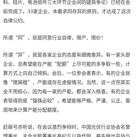
料、硅片、电池组件三大环节企业间的磋商争论）已经在会
前完成了。33家企业，本着求同存异的原则，才达成了这次
自律公约。
所谓“同”，就是同意行业自律，限产、限价！
所谓“异”，就是各家企业的态度有细微差异。有一家头部
企业，总希望能在产能“配额”上尽可能的多争取一些，计
算方式上向自己倾斜。会后，一位参会者表示，有的企业就
像“搅屎棍”，产能或存在虚报情况。当然，这一点完其实
全不用担心，因为每一家的产能，都会深入核查。有的企业
表现得则是“锱铢必较”，希望能够严格、严谨、公正、客
观地来计算产能分配额度。
赶碳号亦听说，在会议激烈争辩时，中国光伏行业协会名誉
理事长、天合光能董事长高纪凡以身作则，最先做出妥协与