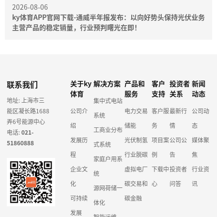
2026-08-06
ky体育APP官网下载-通威半年报发布：以向好势头保持光伏业务
主营产品的稳定销量，行业预判曙光在即！
联系我们
关于ky
解决方案
产品和
客户
投资者
新闻
体育
服务
支持
关系
动态
地址: 上海市三
集中式电站
能区凝长路1688
公司介
电力交易
客户服
最新行
公司动
系统
弄6号能源中心
绍
储能
务
情
态
工商业分布
电话:
021-
发展历
光伏制氢
项目案
公司公
媒体聚
51860888
式系统
程
行业脱碳
例
告
焦
家庭户用系
企业文
虚拟电厂
下载中
投资者
行业资
统
化
碳交易和
心
问答
讯
源网荷储一
可持续
碳金融
体化
发展
智能运维