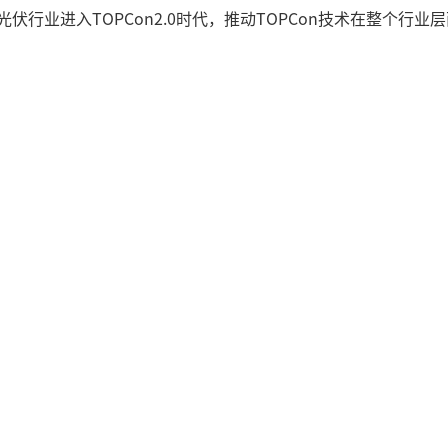
光伏行业进入TOPCon2.0时代，推动TOPCon技术在整个行