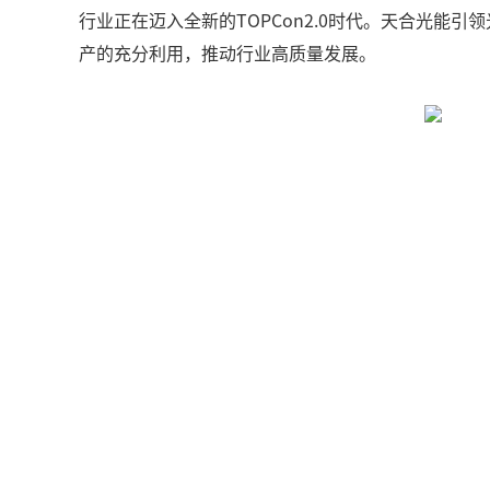
行业正在迈入全新的TOPCon2.0时代。天合光能引领
产的充分利用，推动行业高质量发展。