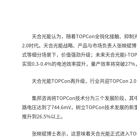
天合光能认为，随着TOPCon全钝化接触、抑制光
2.0时代。天合光能战略、产品与市场负责人张映斌博
式等细分场景下，价值强劲升级；未来天合光能i-T
实现0.3-0.4%的电池效率提升，量产效率将突破27
天合光能TOPCon再升级，行业共迎TOPCon 2.0
集邦咨询将TOPCon技术分为三个发展阶段，其中
路电压达到了744.6mV，树立TOPCon技术发展的新
推升到26.5%以上。
张映斌博士表示，这意味着天合光能正式进入TOP