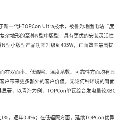
代i-TOPCon Ultra技术，被誉为地面电站“度
地等复杂地形的至尊N型中版型，具有更优的安装灵活性
尊N型小版型产品功率升级到495W，正面效率最高提
提升，而在双面率、低辐照、温度系数、可靠性方面均有显
会给客户带来更多额外的客户价值，无论何种环境的背面
著，以青海为例，TOPCon单瓦综合发电量较XBC
1%，逐年0.4%；在低辐照方面，延续TOPCon优异