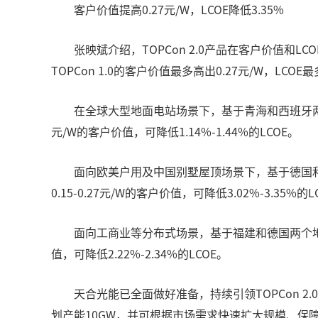
客户价值提高0.27元/W，LCOE降低3.35%
张映斌介绍，TOPCon 2.0产品在客户价值和
TOPCon 1.0的客户价值最多高出0.27元/W，LCOE
在全球大型地面电站场景下，基于青海和西班牙两个地区
元/W的客户价值，可降低1.14%-1.44%的LCOE。
面向欧美户用及中国别墅屋顶场景下，基于德国和福建
0.15-0.27元/W的客户价值，可降低3.02%-3.35%的L
面向工商业等分布式场景，基于福建和德国两个地区的测
值，可降低2.22%-2.34%的LCOE。
天合光能已全面做好准备，持续引领TOPCon 2
划产能10GW，并可根据市场需求快速扩大规模、保