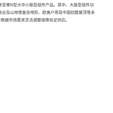
的全场景至尊N型大中小版型组件产品。其中，大版型组件功
、工商业及山地等复杂地形、欧美户用及中国别墅屋顶等多
将根据市场需求灵活调整保障充足供应。