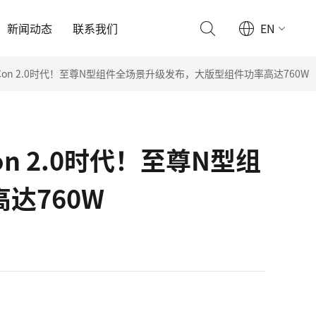
新闻动态
联系我们
EN
Con 2.0时代！至尊N型组件全场景升级发布，大版型组件功率高达760W
n 2.0时代！至尊N型组
达760W