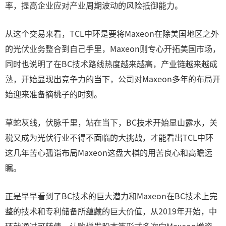
率，提高企业应对产业周期波动的风险抵御能力。
从这个交易来看，TCL中环是要将Maxeon在除美国地区之外
的光伏业务整合到自己手里，Maxeon则专心开拓美国市场，
同时也说明了在BC技术路线热度越来越高，产业链越来越成
熟，开始显现出竞争力的当下，公司对Maxeon多年的布局开
始迎来准备摘桃子的时刻。
草蛇灰线，伏脉千里，站在当下，BC技术开始显山露水，关
税又成为光伏行业不得不面临的大挑战，才能看出TCL中环
这几年苦心孤诣布局Maxeon这盘大棋的用苦良心和高瞻远
瞩。
正是早早看到了BC技术的巨大潜力和Maxeon在BC技术上完
整的技术和专利储备所蕴藏的巨大价值，从2019年开始，中