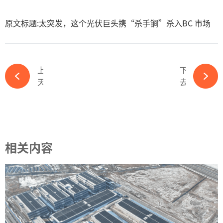
原文标题:太突发，这个光伏巨头携“杀手锏”杀入BC 市场
上一篇
下一篇
天合光能引领行业迈入TOPCon 2.0时代！至尊N型组件全场景升级发布，大版型组件功率高达760W-ky体育APP官网下载
去库存尾声，逆变器行业如何逆天改命？-ky体育APP官网下载
相关内容