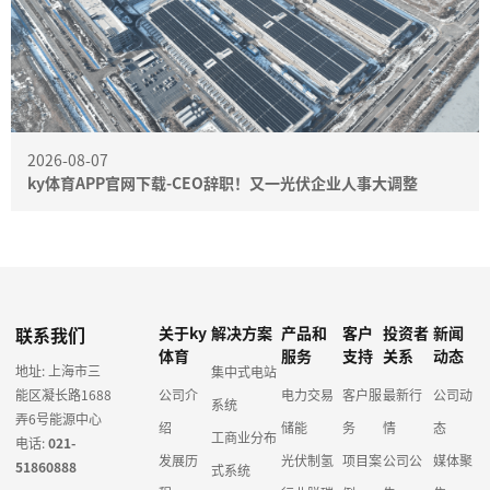
2026-08-07
ky体育APP官网下载-CEO辞职！又一光伏企业人事大调整
联系我们
关于ky
解决方案
产品和
客户
投资者
新闻
体育
服务
支持
关系
动态
地址: 上海市三
集中式电站
能区凝长路1688
公司介
电力交易
客户服
最新行
公司动
系统
弄6号能源中心
绍
储能
务
情
态
工商业分布
电话:
021-
发展历
光伏制氢
项目案
公司公
媒体聚
51860888
式系统