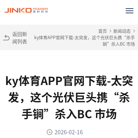
首页
新闻动态
返回新
ky体育APP官网下载-太突发，这个光伏巨头携“杀手
闻列表
锏”杀入BC 市场
ky体育APP官网下载-太突
发，这个光伏巨头携“杀
手锏”杀入BC 市场
2026-02-16