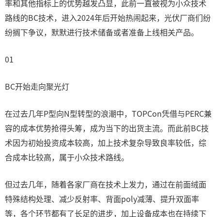
率和其他指标上的优势越发凸显，此前一直被视为小众技术
路线的BC技术，进入2024年后开始热闹起来，光伏厂商们纷
纷搁下争议，默默进行技术储备或者准备上线相关产品。
01
BC开始走向聚光灯
在过去几年P型向N型转型的浪潮中，TOPCon凭借与PERC兼
容的成本优势抢得头筹，成为当下的出货主流。而此前BC技
术因为初始投资成本较高，加上技术复杂导致良率较低，综
合成本比较高，属于小众技术路线。
但过去几年，随着各家厂商在技术上发力，通过在前面绒面
特殊结构处理、减少反射率、背面poly减薄、提升双面率
等，各个环节都有了长足的进步，加上设备成本也在持续下