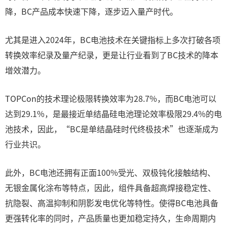
降，BC产品成本快速下降，逐步迈入量产时代。
尤其是进入2024年，BC电池技术在关键指标上多次打破各项
转换效率纪录及量产纪录，更是让行业看到了BC技术的降本
增效潜力。
TOPCon的技术理论极限转换效率为28.7%，而BC电池可以
达到29.1%，是最接近单结晶硅电池理论效率极限29.4%的电
池技术，因此，“BC是单结晶硅时代终极技术”也逐渐成为
行业共识。
此外，BC电池还拥有正面100%受光、双极钝化接触结构、
无银金属化涂布等特点，因此，组件具备超高焊接稳定性、
抗隐裂、高温抑制和阴影发电优化等特性。使得BC电池具备
更强转化率的同时，产品质量也更加稳定持久，生命周期内