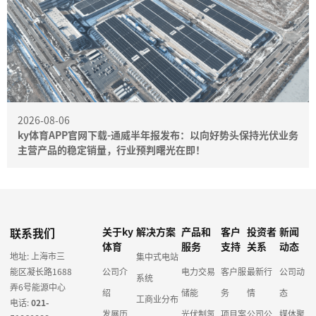
2026-08-06
ky体育APP官网下载-通威半年报发布：以向好势头保持光伏业务
主营产品的稳定销量，行业预判曙光在即！
联系我们
关于ky
解决方案
产品和
客户
投资者
新闻
体育
服务
支持
关系
动态
地址: 上海市三
集中式电站
能区凝长路1688
公司介
电力交易
客户服
最新行
公司动
系统
弄6号能源中心
绍
储能
务
情
态
工商业分布
电话:
021-
发展历
光伏制氢
项目案
公司公
媒体聚