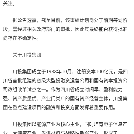
关注。
据公告透露，截至目前，该重组计划尚处于前期筹划阶
段，需经过相关政府部门的审批，因此其最终能否获得批准
尚存在不确定性。
关于川投集团
川投集团成立于1988年10月，注册资本100亿元，是四
川省首批组建的省级大型投融资运营公司和国有资本投资公
司改组改革试点之一。作为四川省成立时间早、盈利能力
强、资产质量优、产业门类广的国有资产经营主体，川投集
团在重点建设项目的融资和投资方面发挥着重要作用。
川投集团以能源产业为核心主业，同时培育电子信息产
业、大健康产业、先进材料与战略性新兴产业，形成了