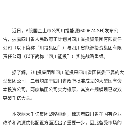
近日，A股国企上市公司川投能源(600674.SH)发布公
告，披露四川省人民政府正计划对四川省投资集团有限责任
公司（以下简称“川投集团”）与四川省能源投资集团有限
责任公司（以下简称“四川能投”）实施战略重组。
据了解，?川投集团和四川能投是四川省国资委下属的大
型集团公司，二者均属于四川省政府批准成立的大型国有资
本投资公司，两家集团公司实力雄厚，其资产规模现已双双
突破千亿大关。
本次两大千亿集团战略重组，标志着四川省在国有企业
改革和资源优化配置方面迈出了重要一步，因此备受市场的