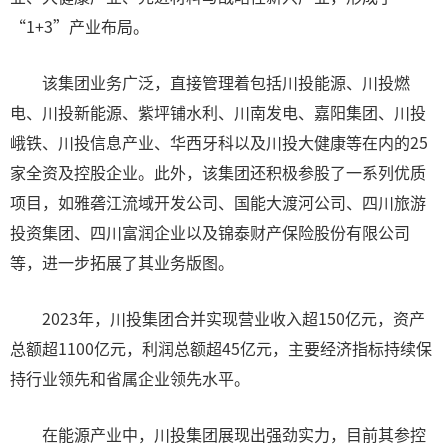
“1+3”产业布局。
该集团业务广泛，直接管理着包括川投能源、川投燃
电、川投新能源、紫坪铺水利、川南发电、嘉阳集团、川投
峨铁、川投信息产业、华西牙科以及川投大健康等在内的25
家全资及控股企业。此外，该集团还积极参股了一系列优质
项目，如雅砻江流域开发公司、国能大渡河公司、四川旅游
投资集团、四川富润企业以及锦泰财产保险股份有限公司
等，进一步拓展了其业务版图。
2023年，川投集团合并实现营业收入超150亿元，资产
总额超1100亿元，利润总额超45亿元，主要经济指标持续保
持行业领先和省属企业领先水平。
在能源产业中，川投集团展现出强劲实力，目前其参控