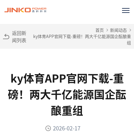
首页
新闻动态
返回新
ky体育APP官网下载-重磅！两大千亿能源国企酝酿重
闻列表
组
ky体育APP官网下载-重
磅！两大千亿能源国企酝
酿重组
2026-02-17